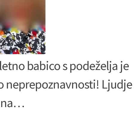
tno babico s podeželja je
do neprepoznavnosti! Ljudje
 ona…