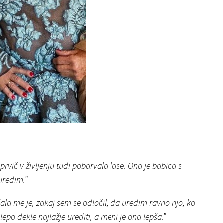
 prvič v življenju tudi pobarvala lase. Ona je babica s
 uredim.”
ašala me je, zakaj sem se odločil, da uredim ravno njo, ko
 lepo dekle najlažje urediti, a meni je ona lepša.”