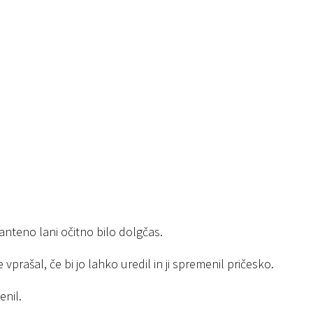
nteno lani očitno bilo dolgčas.
vprašal, če bi jo lahko uredil in ji spremenil pričesko.
enil.