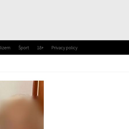
lizem
Šport
18+
Privacy policy