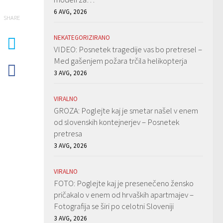
6 AVG, 2026
SHARE
NEKATEGORIZIRANO
VIDEO: Posnetek tragedije vas bo pretresel –
Med gašenjem požara trčila helikopterja
3 AVG, 2026
VIRALNO
GROZA: Poglejte kaj je smetar našel v enem
od slovenskih kontejnerjev – Posnetek
pretresa
3 AVG, 2026
VIRALNO
FOTO: Poglejte kaj je presenečeno žensko
pričakalo v enem od hrvaških apartmajev –
Fotografija se širi po celotni Sloveniji
3 AVG, 2026