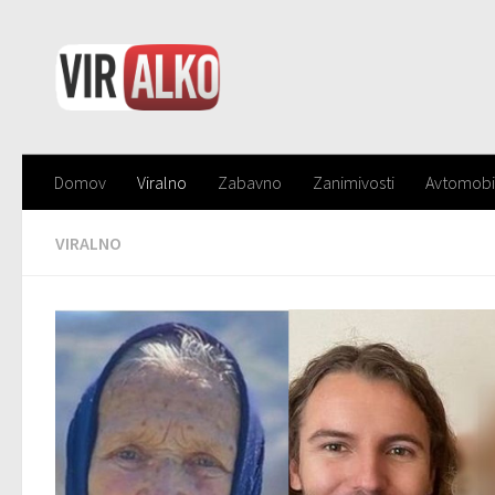
Domov
Viralno
Zabavno
Zanimivosti
Avtomobi
VIRALNO