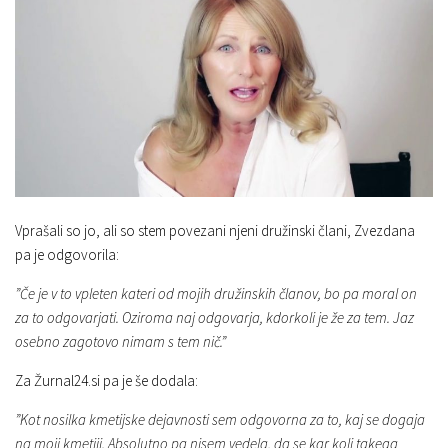
Vprašali so jo, ali so stem povezani njeni družinski člani, Zvezdana
pa je odgovorila:
”Če je v to vpleten kateri od mojih družinskih članov, bo pa moral on
za to odgovarjati. Oziroma naj odgovarja, kdorkoli je že za tem. Jaz
osebno zagotovo nimam s tem nič.”
Za Žurnal24.si pa je še dodala:
”Kot nosilka kmetijske dejavnosti sem odgovorna za to, kaj se dogaja
na moji kmetiji. Absolutno pa nisem vedela, da se kar koli takega