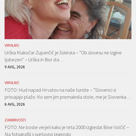
VIRALNO
Urška Klakočar Zupančič je šokirala – ”Ob slovesu ne izgine
ljubezen” – Urška in Bor sta…
9 AVG, 2026
VIRALNO
FOTO: Hud napad Hrvatov na naše turiste – ”Slovenci si
prisvajajo plažo. Ko sem jim premaknila stole, me je Slovenka…
6 AVG, 2026
ZANIMIVOSTI
FOTO: Ne boste verjeli kako je leta 2000 izgledal Bine Volčič –
Na fotografiji s svetovno legendo