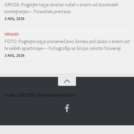
GROZA: Poglejte kaj je smetar našel v enem od slovenskih
kontejnerjev – Posnetek pretresa
3 AVG, 2026
VIRALNO
FOTO: Poglejte kaj je presenečeno žensko pričakalo v enem od
hrvaških apartmajev – Fotografija se širi po celotni Sloveniji
3 AVG, 2026
Viralko.si © 2026. Vse pravice pridržane.