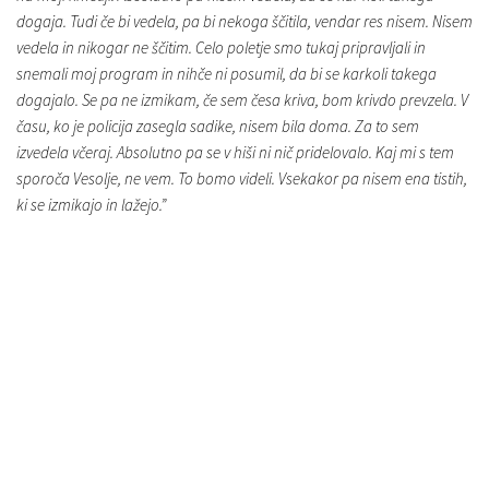
dogaja. Tudi če bi vedela, pa bi nekoga ščitila, vendar res nisem. Nisem
vedela in nikogar ne ščitim. Celo poletje smo tukaj pripravljali in
snemali moj program in nihče ni posumil, da bi se karkoli takega
dogajalo. Se pa ne izmikam, če sem česa kriva, bom krivdo prevzela. V
času, ko je policija zasegla sadike, nisem bila doma. Za to sem
izvedela včeraj. Absolutno pa se v hiši ni nič pridelovalo. Kaj mi s tem
sporoča Vesolje, ne vem. To bomo videli. Vsekakor pa nisem ena tistih,
ki se izmikajo in lažejo.”