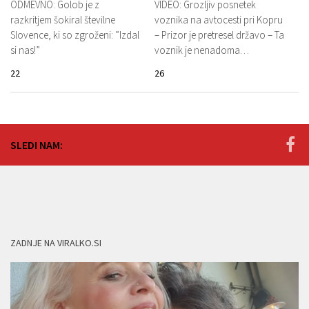
ODMEVNO: Golob je z
VIDEO: Grozljiv posnetek
razkritjem šokiral številne
voznika na avtocesti pri Kopru
Slovence, ki so zgroženi: ”Izdal
– Prizor je pretresel državo – Ta
si nas!”
voznik je nenadoma…
22
26
SLEDI NAM:
ZADNJE NA VIRALKO.SI