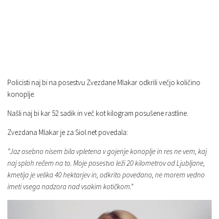
Policisti naj bi na posestvu Zvezdane Mlakar odkrili večjo količino
konoplje.
Našli naj bi kar 52 sadik in več kot kilogram posušene rastline.
Zvezdana Mlakar je za Siol.net povedala:
”Jaz osebno nisem bila vpletena v gojenje konoplje in res ne vem, kaj
naj sploh rečem na to. Moje posestvo leži 20 kilometrov od Ljubljane,
kmetija je velika 40 hektarjev in, odkrito povedano, ne morem vedno
imeti vsega nadzora nad vsakim kotičkom.”