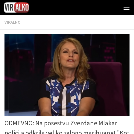
VIRALNO
ODMEVNO: Na posestvu Zvezdane Mlakar
policija odkrila veliko zalogo marihuane! ”Kot