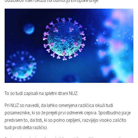
odstotkov vseh okužb na območju Evropske unije.
To so tudi zapisali na spletni strani NIJZ.
Pri NIJZ so navedli, da lahko omenjena različica okuži tudi
posameznike, ki so že prejeli prvi odmerek cepiva. Spodbudno pa je
predvsem to, da tisti, ki so polno cepljeni, razvijejo visoko zaščito
tudi proti delta različici.