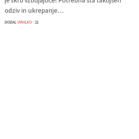
odziv in ukrepanje…
DODAL
VIRALKO
·
21