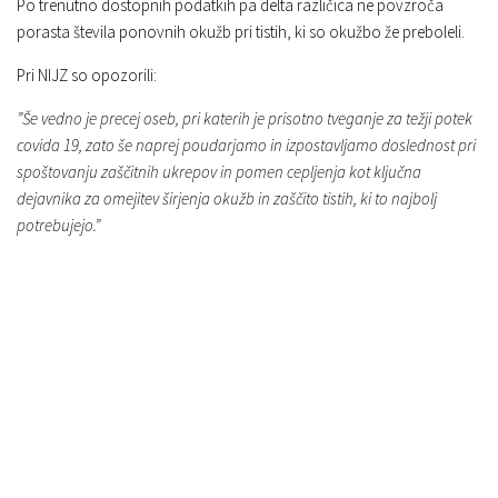
Po trenutno dostopnih podatkih pa delta različica ne povzroča
porasta števila ponovnih okužb pri tistih, ki so okužbo že preboleli.
Pri NIJZ so opozorili:
”Še vedno je precej oseb, pri katerih je prisotno tveganje za težji potek
covida 19, zato še naprej poudarjamo in izpostavljamo doslednost pri
spoštovanju zaščitnih ukrepov in pomen cepljenja kot ključna
dejavnika za omejitev širjenja okužb in zaščito tistih, ki to najbolj
potrebujejo.”