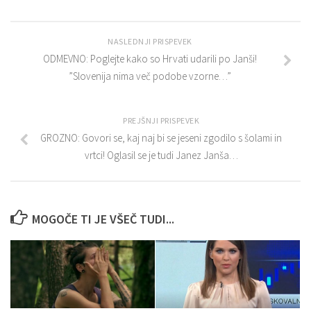
NASLEDNJI PRISPEVEK
ODMEVNO: Poglejte kako so Hrvati udarili po Janši!
”Slovenija nima več podobe vzorne…”
PREJŠNJI PRISPEVEK
GROZNO: Govori se, kaj naj bi se jeseni zgodilo s šolami in
vrtci! Oglasil se je tudi Janez Janša…
MOGOČE TI JE VŠEČ TUDI...