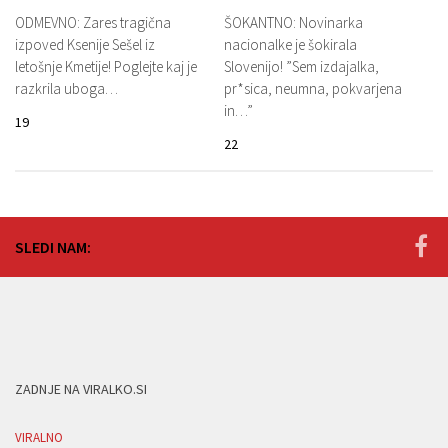
ODMEVNO: Zares tragična
ŠOKANTNO: Novinarka
izpoved Ksenije Sešel iz
nacionalke je šokirala
letošnje Kmetije! Poglejte kaj je
Slovenijo! ”Sem izdajalka,
razkrila uboga…
pr*sica, neumna, pokvarjena
in…”
19
22
SLEDI NAM:
ZADNJE NA VIRALKO.SI
VIRALNO