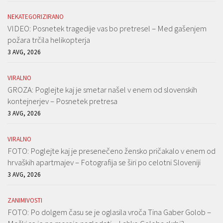
NEKATEGORIZIRANO
VIDEO: Posnetek tragedije vas bo pretresel – Med gašenjem
požara trčila helikopterja
3 AVG, 2026
VIRALNO
GROZA: Poglejte kaj je smetar našel v enem od slovenskih
kontejnerjev – Posnetek pretresa
3 AVG, 2026
VIRALNO
FOTO: Poglejte kaj je presenečeno žensko pričakalo v enem od
hrvaških apartmajev – Fotografija se širi po celotni Sloveniji
3 AVG, 2026
ZANIMIVOSTI
FOTO: Po dolgem času se je oglasila vroča Tina Gaber Golob –