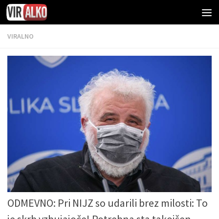
VIRALNO
ODMEVNO: Pri NIJZ so udarili brez milosti: To
je skrb vzbujajoče! Potrebna sta takojšen