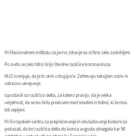
Pri Nacionalnem inštitutu za javno zdravje so očitno zelo zaskrbljeni.
Po svetu se zelo hitro širijo številne različice koronavirusa.
NIJZ ocenjuje, da je to skrb vzbujajoče. Zahtevajo takojšen odziv in
ustrezno ukrepanje.
Izpostavili so različico delta, za katero pravijo, da je velika
verjetnost, da se bo širila predvsem med mladimi in tistimi, ki še niso
bili cepljeni.
Pri Evropskem centru za preprečevanje in obvladovanje bolezni so
pokazali, da bo različica delta do konca avgusta obsegala kar 90