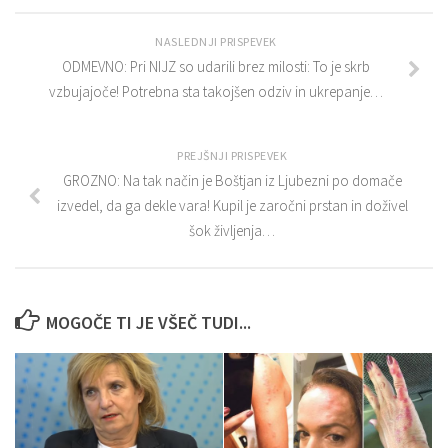
NASLEDNJI PRISPEVEK
ODMEVNO: Pri NIJZ so udarili brez milosti: To je skrb
vzbujajoče! Potrebna sta takojšen odziv in ukrepanje…
PREJŠNJI PRISPEVEK
GROZNO: Na tak način je Boštjan iz Ljubezni po domače
izvedel, da ga dekle vara! Kupil je zaročni prstan in doživel
šok življenja…
MOGOČE TI JE VŠEČ TUDI...