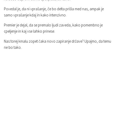
Povedal je, da ni vprašanje, če bo delta prišla med nas, ampak je
samo vprašanje kdaj in kako intenzivno.
Premier je dejal, da se premalo ljudi zaveda, kako pomembno je
cpeljenje in kaj vse lahko prinese.
Nas torej kmalu zopet čaka novo zapiranje države? Upajmo, da temu
ne bo tako.