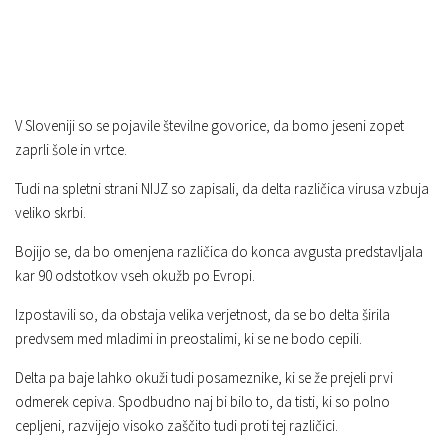
V Sloveniji so se pojavile številne govorice, da bomo jeseni zopet
zaprli šole in vrtce.
Tudi na spletni strani NIJZ so zapisali, da delta različica virusa vzbuja
veliko skrbi.
Bojijo se, da bo omenjena različica do konca avgusta predstavljala
kar 90 odstotkov vseh okužb po Evropi.
Izpostavili so, da obstaja velika verjetnost, da se bo delta širila
predvsem med mladimi in preostalimi, ki se ne bodo cepili.
Delta pa baje lahko okuži tudi posameznike, ki se že prejeli prvi
odmerek cepiva. Spodbudno naj bi bilo to, da tisti, ki so polno
cepljeni, razvijejo visoko zaščito tudi proti tej različici.