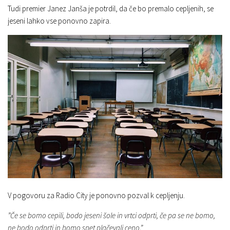
Tudi premier Janez Janša je potrdil, da če bo premalo cepljenih, se
jeseni lahko vse ponovno zapira.
V pogovoru za Radio City je ponovno pozval k cepljenju.
”Če se bomo cepili, bodo jeseni šole in vrtci odprti, če pa se ne bomo,
ne bodo odprti in bomo spet plačevali ceno.”