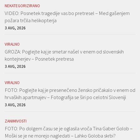
NEKATEGORIZIRANO
VIDEO: Posnetek tragedije vas bo pretresel – Med gašenjem
požara trčila helikopterja
3 AVG, 2026
VIRALNO
GROZA: Poglejte kaj je smetar našel v enem od slovenskih
kontejnerjev – Posnetek pretresa
3 AVG, 2026
VIRALNO
FOTO: Poglejte kaj je presenečeno žensko pričakalo v enem od
hrvaških apartmajev – Fotografija se širi po celotni Sloveniji
3 AVG, 2026
ZANIMIVOSTI
FOTO: Po dolgem času se je oglasila vroča Tina Gaber Golob –
Moški se je ne morejo nagledati – Lahko Goloba skrbi?