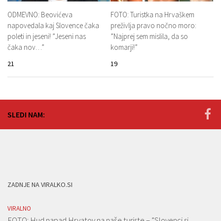
ODMEVNO: Beovićeva
FOTO: Turistka na Hrvaškem
napovedala kaj Slovence čaka
preživlja pravo nočno moro:
poleti in jeseni! ”Jeseni nas
”Najprej sem mislila, da so
čaka nov…”
komarji!”
21
19
SLEDI NAM:
ZADNJE NA VIRALKO.SI
VIRALNO
FOTO: Hud napad Hrvatov na naše turiste – ”Slovenci si