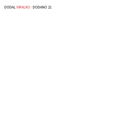
DODAL
VIRALKO
· DODANO
21