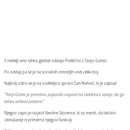
V nedelji smo lahko gledali oddajo Politično s Tanjo Gobec.
Po oddaji pa se je na socialnih omrežjih vnel veliki boj.
Najbolj ostro se je na voditeljico spravil Žan Mahnič, ki je zapisal:
”Tanji Gobec je potrebno pojasnilo napisat na steklenico viskija, da ga
lahko večkrat prebere.”
Njegov zapis je razjezil številne Slovence, ki so menili, da takšno
obnašanje ni primerno njegovi funkciji.