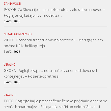
ZANIMIVOSTI
POZOR: Za Slovenijo imajo meteorologi zelo slabo napoved –
Poglejte kaj kažejo novi modeli za…
6 AVG, 2026
NEKATEGORIZIRANO
VIDEO: Posnetek tragedije vas bo pretresel – Med gašenjem
požara trčila helikopterja
3 AVG, 2026
VIRALNO
GROZA: Poglejte kaj je smetar našel v enem od slovenskih
kontejnerjev – Posnetek pretresa
3 AVG, 2026
VIRALNO
FOTO: Poglejte kaj je presenečeno žensko pričakalo v enem od
hrvaških apartmajev – Fotografija se širi po celotni Sloveniji