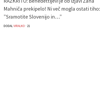
RAZKRITO: Benedettijevi je ob izjavi Žana
Mahniča prekipelo! Ni več mogla ostati tiho:
”Sramotite Slovenijo in…”
DODAL
VIRALKO
·
21