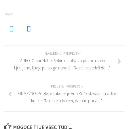
SHARE
NASLEDNJI PRISPEVEK
VIDEO: Omar Naber šokiral z objavo prizora sredi
Ljubljane, ljudje pa so ga napadli: ”A se ti zavedaš da…”
PREJŠNJI PRISPEVEK
ODMEVNO: Poglejte kako se je Ana Roš odzvala na ostre
kritike: ”Na spletu berem, da sem psica…”
MOGOČE TI JE VŠEČ TUDI...