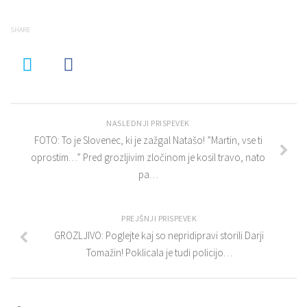
SHARE
NASLEDNJI PRISPEVEK
FOTO: To je Slovenec, ki je zažgal Natašo! ”Martin, vse ti
oprostim…” Pred grozljivim zločinom je kosil travo, nato
pa…
PREJŠNJI PRISPEVEK
GROZLJIVO: Poglejte kaj so nepridipravi storili Darji
Tomažin! Poklicala je tudi policijo…