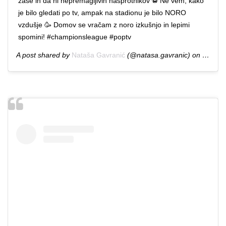
zase in da ni nepremagljivih nasprotnikov ⚽️ Ne vem, kako
je bilo gledati po tv, ampak na stadionu je bilo NORO
vzdušje 🥳 Domov se vračam z noro izkušnjo in lepimi
spomini! #championsleague #poptv
A post shared by
Nataša Gavranić
(@natasa.gavranic) on
Feb 19