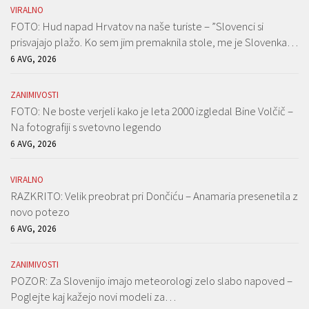
VIRALNO
FOTO: Hud napad Hrvatov na naše turiste – ”Slovenci si
prisvajajo plažo. Ko sem jim premaknila stole, me je Slovenka…
6 AVG, 2026
ZANIMIVOSTI
FOTO: Ne boste verjeli kako je leta 2000 izgledal Bine Volčič –
Na fotografiji s svetovno legendo
6 AVG, 2026
VIRALNO
RAZKRITO: Velik preobrat pri Dončiću – Anamaria presenetila z
novo potezo
6 AVG, 2026
ZANIMIVOSTI
POZOR: Za Slovenijo imajo meteorologi zelo slabo napoved –
Poglejte kaj kažejo novi modeli za…