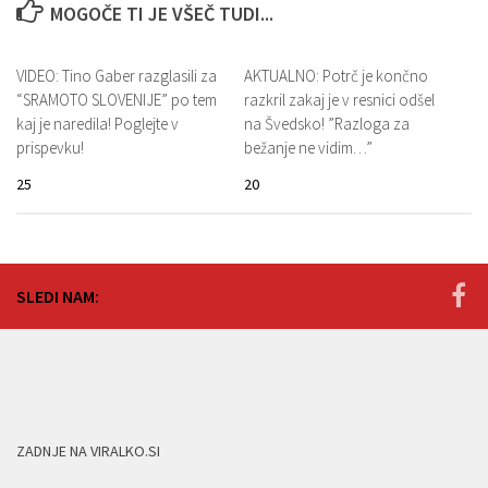
MOGOČE TI JE VŠEČ TUDI...
VIDEO: Tino Gaber razglasili za
AKTUALNO: Potrč je končno
“SRAMOTO SLOVENIJE” po tem
razkril zakaj je v resnici odšel
kaj je naredila! Poglejte v
na Švedsko! ”Razloga za
prispevku!
bežanje ne vidim…”
25
20
SLEDI NAM:
ZADNJE NA VIRALKO.SI