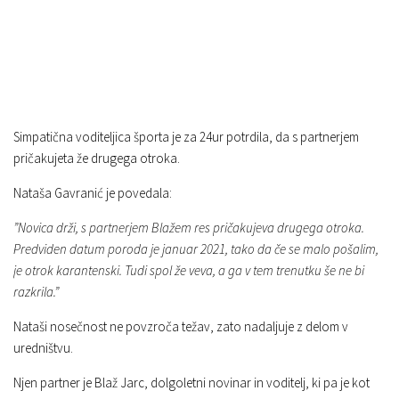
Simpatična voditeljica športa je za 24ur potrdila, da s partnerjem
pričakujeta že drugega otroka.
Nataša Gavranić je povedala:
”Novica drži, s partnerjem Blažem res pričakujeva drugega otroka.
Predviden datum poroda je januar 2021, tako da če se malo pošalim,
je otrok karantenski. Tudi spol že veva, a ga v tem trenutku še ne bi
razkrila.”
Nataši nosečnost ne povzroča težav, zato nadaljuje z delom v
uredništvu.
Njen partner je Blaž Jarc, dolgoletni novinar in voditelj, ki pa je kot