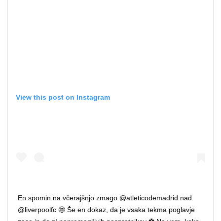
View this post on Instagram
En spomin na včerajšnjo zmago @atleticodemadrid nad
@liverpoolfc 🤩 Še en dokaz, da je vsaka tekma poglavje