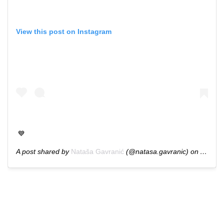
View this post on Instagram
💙
A post shared by
Nataša Gavranić
(@natasa.gavranic) on
Aug 6,