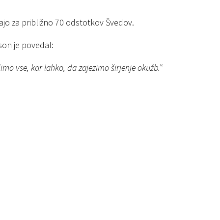
jajo za približno 70 odstotkov Švedov.
son je povedal:
imo vse, kar lahko, da zajezimo širjenje okužb.’
‘