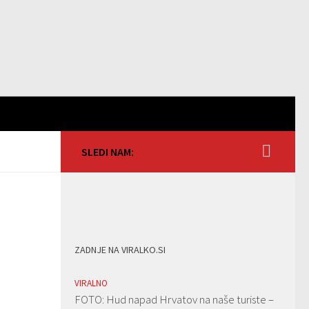
SLEDI NAM:
ZADNJE NA VIRALKO.SI
VIRALNO
FOTO: Hud napad Hrvatov na naše turiste –