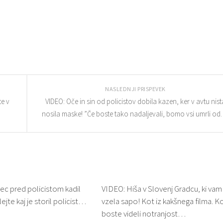
NASLEDNJI PRISPEVEK
e v
VIDEO: Oče in sin od policistov dobila kazen, ker v avtu nist
nosila maske! ”Če boste tako nadaljevali, bomo vsi umrli o
ec pred policistom kadil
VIDEO: Hiša v Slovenj Gradcu, ki vam
jte kaj je storil policist…
vzela sapo! Kot iz kakšnega filma. K
boste videli notranjost…