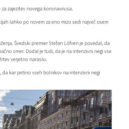
e za zajezitev novega koronavirusa.
acijah lahko po novem za eno mizo sedi največ osem
ruženja. Švedski premier Stefan Löfven je povedal, da
pačno smer. Dodal je tudi, da je na intenzivni negi vse
žrtev verjetno naraslo.
, da kar petino vseh bolnikov na intenzivni negi