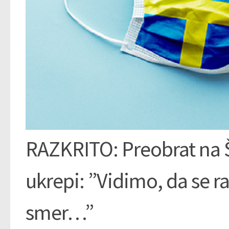
RAZKRITO: Preobrat na Š
ukrepi: ”Vidimo, da se r
smer…”