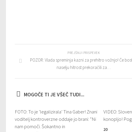
PREJŠNJI PRISPEVEK
POZOR: Vlada spreminja kazni za prehitro vožnjo! Če bost
naselju hitrost prekoračili za…
MOGOČE TI JE VŠEČ TUDI...
FOTO: To je ‘legalizirala’ Tina Gaber! Znani
VIDEO: Sloven
voditelj kontroverzne oddaje jo brani: ”Ni
konopljo! Pogle
nam pomoči. Šokantno in
20