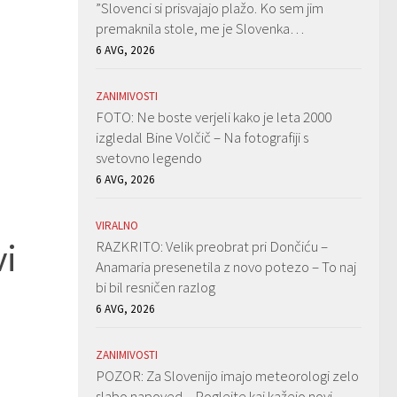
”Slovenci si prisvajajo plažo. Ko sem jim
premaknila stole, me je Slovenka…
6 AVG, 2026
ZANIMIVOSTI
FOTO: Ne boste verjeli kako je leta 2000
izgledal Bine Volčič – Na fotografiji s
svetovno legendo
6 AVG, 2026
VIRALNO
vi
RAZKRITO: Velik preobrat pri Dončiću –
Anamaria presenetila z novo potezo – To naj
bi bil resničen razlog
6 AVG, 2026
ZANIMIVOSTI
POZOR: Za Slovenijo imajo meteorologi zelo
slabo napoved – Poglejte kaj kažejo novi