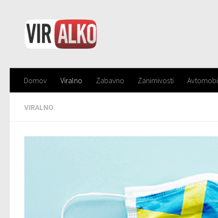
Domov
Viralno
Zabavno
Zanimivosti
Avtomobi
VIRALNO