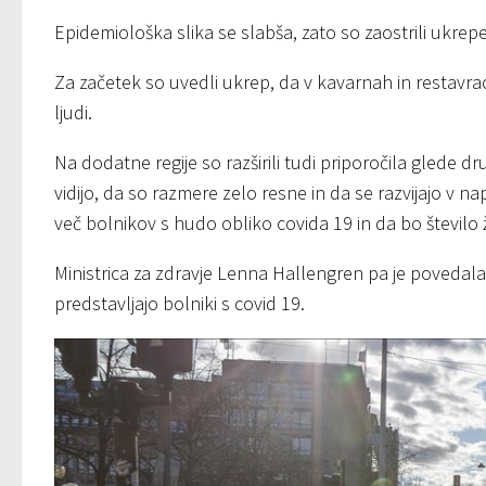
Epidemiološka slika se slabša, zato so zaostrili ukrep
Za začetek so uvedli ukrep, da v kavarnah in restavr
ljudi.
Na dodatne regije so razširili tudi priporočila glede d
vidijo, da so razmere zelo resne in da se razvijajo v na
več bolnikov s hudo obliko covida 19 in da bo število 
Ministrica za zdravje Lenna Hallengren pa je povedala
predstavljajo bolniki s covid 19.