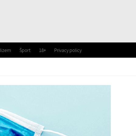
lizem
Šport
18+
Privacy policy