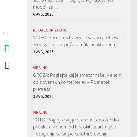
modeli za…
6 AVG, 2026
NEKATEGORIZIRANO
SHARE
VIDEO: Posnetek tragedije vas bo pretresel –
Med gašenjem požara trčila helikopterja
3 AVG, 2026
VIRALNO
GROZA: Poglejte kaj je smetar našel v enem
od slovenskih kontejnerjev – Posnetek
pretresa
3 AVG, 2026
VIRALNO
FOTO: Poglejte kaj je presenečeno žensko
pričakalo v enem od hrvaških apartmajev –
Fotografija se širi po celotni Sloveniji