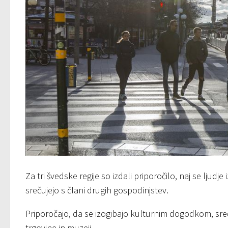
Za tri švedske regije so izdali priporočilo, naj se lju
srečujejo s člani drugih gospodinjstev.
Priporočajo, da se izogibajo kulturnim dogodkom, sreč
trgovine in muzeji.