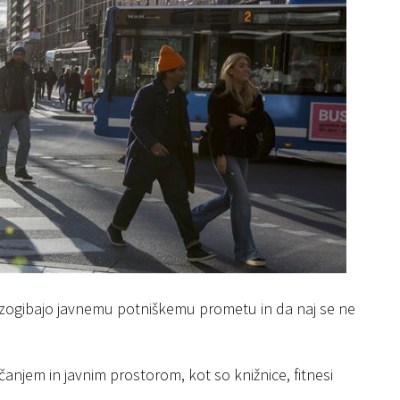
dje izogibajo javnemu potniškemu prometu in da naj se ne
anjem in javnim prostorom, kot so knižnice, fitnesi