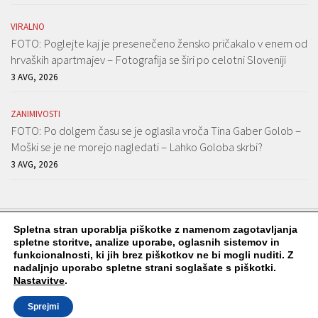
VIRALNO
FOTO: Poglejte kaj je presenečeno žensko pričakalo v enem od
hrvaških apartmajev – Fotografija se širi po celotni Sloveniji
3 AVG, 2026
ZANIMIVOSTI
FOTO: Po dolgem času se je oglasila vroča Tina Gaber Golob –
Moški se je ne morejo nagledati – Lahko Goloba skrbi?
3 AVG, 2026
Spletna stran uporablja piškotke z namenom zagotavljanja
spletne storitve, analize uporabe, oglasnih sistemov in
funkcionalnosti, ki jih brez piškotkov ne bi mogli nuditi. Z
Viralko.si © 2026. Vse pravice pridržane.
nadaljnjo uporabo spletne strani soglašate s piškotki.
Nastavitve
.
Sprejmi