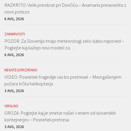
RAZKRITO: Velik preobrat pri Dončiću – Anamaria presenetila z
novo potezo
6 AVG, 2026
ZANIMIVOSTI
POZOR: Za Slovenijo imajo meteorologi zelo slabo napoved –
Poglejte kaj kažejo novi modeli za…
6 AVG, 2026
NEKATEGORIZIRANO
VIDEO: Posnetek tragedije vas bo pretresel – Med gašenjem
požara trčila helikopterja
3 AVG, 2026
VIRALNO
GROZA: Poglejte kaj je smetar našel v enem od slovenskih
kontejnerjev – Posnetek pretresa
3 AVG, 2026