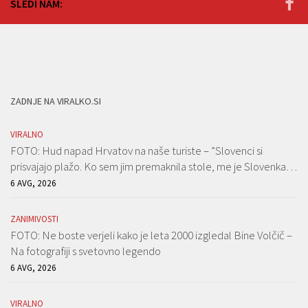
SLEDI NAM:
ZADNJE NA VIRALKO.SI
VIRALNO
FOTO: Hud napad Hrvatov na naše turiste – ”Slovenci si
prisvajajo plažo. Ko sem jim premaknila stole, me je Slovenka…
6 AVG, 2026
ZANIMIVOSTI
FOTO: Ne boste verjeli kako je leta 2000 izgledal Bine Volčič –
Na fotografiji s svetovno legendo
6 AVG, 2026
VIRALNO