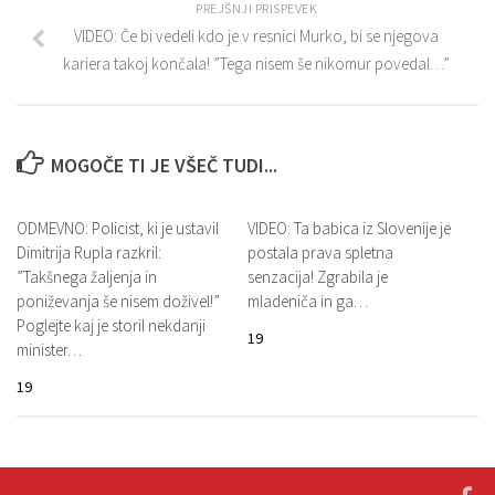
PREJŠNJI PRISPEVEK
VIDEO: Če bi vedeli kdo je v resnici Murko, bi se njegova
kariera takoj končala! ”Tega nisem še nikomur povedal…”
MOGOČE TI JE VŠEČ TUDI...
ODMEVNO: Policist, ki je ustavil
VIDEO: Ta babica iz Slovenije je
Dimitrija Rupla razkril:
postala prava spletna
”Takšnega žaljenja in
senzacija! Zgrabila je
poniževanja še nisem doživel!”
mladeniča in ga…
Poglejte kaj je storil nekdanji
19
minister…
19