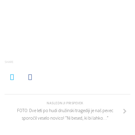
SHARE
NASLEDNJI PRISPEVEK
FOTO: Dve leti po hudi družinski tragediji je naš pevec
sporočil veselo novico! ”Ni besed, ki bi lahko…”