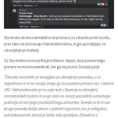
Slovenska stroka ivermektina ne priznava za zdravilo proti covidu,
prav tako ne priznavajo hidroksiklorokina, ki ga uporabljajo za
zdravljenje pri malariji.
Za Slovenske novice je Bojana Beović dejala, da posameznega
primera ne more komentirati, ker ga ne pozna. Dodala pa je:
”Zdravilo ivermektin je dosegljivo za zdravljenje parazitoz, a ni
registrirano in ni na recept, imajo ga za posebne primere npr. v lekarni
UKC. Hidroksiklorokin je na voljo tudi v Sloveniji za zdravljenj
revmatoloških bolezni in se ga dobi na recept specialista ustreznega
področja ali od njega pooblaščenega zdravnika. Seveda se ta in vsa
druga zdravila dobijo danes v spletnih trgovinah, kar je nelegalno,
tudi kakovost teh zdravil je lahko zelo vprašljiva. Zdravili se v