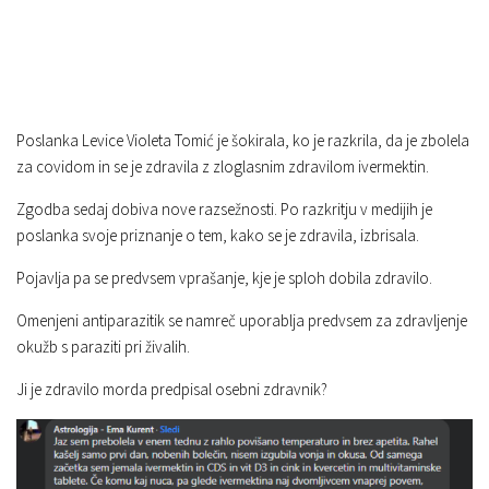
Poslanka Levice Violeta Tomić je šokirala, ko je razkrila, da je zbolela
za covidom in se je zdravila z zloglasnim zdravilom ivermektin.
Zgodba sedaj dobiva nove razsežnosti. Po razkritju v medijih je
poslanka svoje priznanje o tem, kako se je zdravila, izbrisala.
Pojavlja pa se predvsem vprašanje, kje je sploh dobila zdravilo.
Omenjeni antiparazitik se namreč uporablja predvsem za zdravljenje
okužb s paraziti pri živalih.
Ji je zdravilo morda predpisal osebni zdravnik?