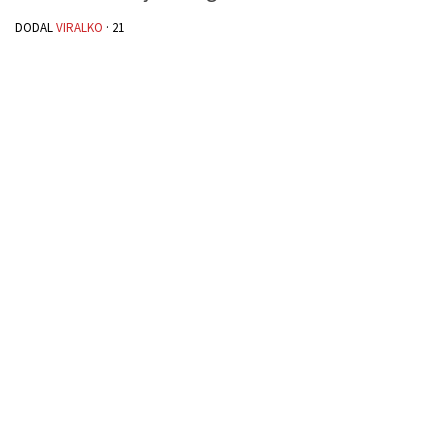
DODAL
VIRALKO
·
21