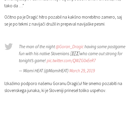
tako da …”
Očitno pa je Dragić hitro pozabil na kakšno morebitno zamero, saj
se je po tekmi z navijači družil in prepeval navijaške pesmi.
The man of the night
@Goran_Dragic
having some postgame
fun with his native Slovenians 🇸🇮 who came out strong for
tonight’s game!
pic.twitter.com/QWZG0xEeR7
— Miami HEAT (@MiamiHEAT)
March 29, 2019
Izkažimo podporo našemu Goranu Dragiću! Ne smemo pozabiti na
slovenskega junaka, ki je Sloveniji prinesel toliko uspehov.