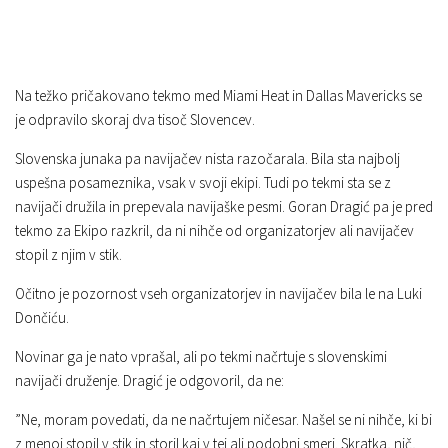
Na težko pričakovano tekmo med Miami Heat in Dallas Mavericks se
je odpravilo skoraj dva tisoč Slovencev.
Slovenska junaka pa navijačev nista razočarala. Bila sta najbolj
uspešna posameznika, vsak v svoji ekipi. Tudi po tekmi sta se z
navijači družila in prepevala navijaške pesmi. Goran Dragić pa je pred
tekmo za Ekipo razkril, da ni nihče od organizatorjev ali navijačev
stopil z njim v stik.
Očitno je pozornost vseh organizatorjev in navijačev bila le na Luki
Dončiću.
Novinar ga je nato vprašal, ali po tekmi načrtuje s slovenskimi
navijači druženje. Dragić je odgovoril, da ne:
”Ne, moram povedati, da ne načrtujem ničesar. Našel se ni nihče, ki bi
z menoj stopil v stik in storil kaj v tej ali podobni smeri. Skratka, nič,