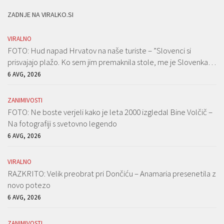
ZADNJE NA VIRALKO.SI
VIRALNO
FOTO: Hud napad Hrvatov na naše turiste – ”Slovenci si
prisvajajo plažo. Ko sem jim premaknila stole, me je Slovenka…
6 AVG, 2026
ZANIMIVOSTI
FOTO: Ne boste verjeli kako je leta 2000 izgledal Bine Volčič –
Na fotografiji s svetovno legendo
6 AVG, 2026
VIRALNO
RAZKRITO: Velik preobrat pri Dončiću – Anamaria presenetila z
novo potezo
6 AVG, 2026
ZANIMIVOSTI