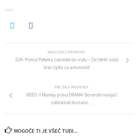
SHARE
NASLEDNJI PRISPEVEK
ŠOK: Primož Peterka zabredel do vratu – Že četrtič ostal
brez izpita za avtomobil!
PREJŠNJI PRISPEVEK
VIDEO: V Miamiju prava DRAMA! Slovenski navijači
zablokirali dvorano…
MOGOČE TI JE VŠEČ TUDI...