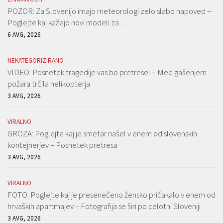
POZOR: Za Slovenijo imajo meteorologi zelo slabo napoved –
Poglejte kaj kažejo novi modeli za…
6 AVG, 2026
NEKATEGORIZIRANO
VIDEO: Posnetek tragedije vas bo pretresel – Med gašenjem
požara trčila helikopterja
3 AVG, 2026
VIRALNO
GROZA: Poglejte kaj je smetar našel v enem od slovenskih
kontejnerjev – Posnetek pretresa
3 AVG, 2026
VIRALNO
FOTO: Poglejte kaj je presenečeno žensko pričakalo v enem od
hrvaških apartmajev – Fotografija se širi po celotni Sloveniji
3 AVG, 2026