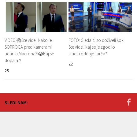
VIDEO!😱Ste videli kako je
FOTO: Gledalci so doživeli šok!
SOPROGA pred kamerami
Ste videli kaj se je zgodilo
udarila Macrona?!😱Kaj se
studiu oddaje Tarča?
dogaja?!
22
25
SLEDI NAM: