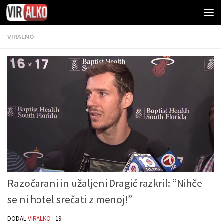
VIRALNO
Razočarani in užaljeni Dragić razkril: ”Nihče
se ni hotel srečati z menoj!”
DODAL
VIRALKO
·
19