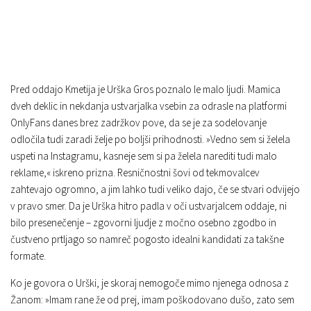
Pred oddajo Kmetija je Urška Gros poznalo le malo ljudi. Mamica
dveh deklic in nekdanja ustvarjalka vsebin za odrasle na platformi
OnlyFans danes brez zadržkov pove, da se je za sodelovanje
odločila tudi zaradi želje po boljši prihodnosti. »Vedno sem si želela
uspeti na Instagramu, kasneje sem si pa želela narediti tudi malo
reklame,« iskreno prizna. Resničnostni šovi od tekmovalcev
zahtevajo ogromno, a jim lahko tudi veliko dajo, če se stvari odvijejo
v pravo smer. Da je Urška hitro padla v oči ustvarjalcem oddaje, ni
bilo presenečenje – zgovorni ljudje z močno osebno zgodbo in
čustveno prtljago so namreč pogosto idealni kandidati za takšne
formate.
Ko je govora o Urški, je skoraj nemogoče mimo njenega odnosa z
Žanom: »Imam rane že od prej, imam poškodovano dušo, zato sem