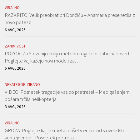
VIRALNO
RAZKRITO: Velik preobrat pri Dončiću – Anamaria presenetila z
novo potezo
6 AVG, 2026
ZANIMIVOSTI
POZOR: Za Slovenijo imajo meteorologi zelo slabo napoved –
Poglejte kaj kažejo novi modeli za…
6 AVG, 2026
NEKATEGORIZIRANO
VIDEO: Posnetek tragedije vas bo pretresel – Med gašenjem
požara trčila helikopterja
3 AVG, 2026
VIRALNO
GROZA: Poglejte kaj je smetar našel v enem od slovenskih
kontejnerjev – Posnetek pretresa