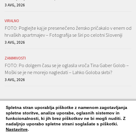
3 AVG, 2026
VIRALNO
FOTO: Poglejte kaj je presenečeno žensko pričakalo v enem od
hrvaških apartmajev – Fotografija se širi po celotni Sloveniji
3 AVG, 2026
ZANIMIVOSTI
FOTO: Po dolgem času se je oglasila vroča Tina Gaber Golob –
Moški se je ne morejo nagledati – Lahko Goloba skrbi?
3 AVG, 2026
Spletna stran uporablja piškotke z namenom zagotavljanja
spletne storitve, analize uporabe, oglasnih sistemov in
funkcionalnosti, ki jih brez piškotkov ne bi mogli nuditi. Z
Viralko.si © 2026. Vse pravice pridržane.
nadaljnjo uporabo spletne strani soglašate s piškotki.
Nastavitve
.