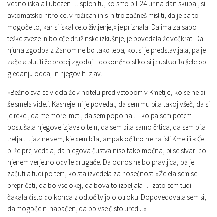
vedno iskala ljubezen … sploh tu, ko smo bili 24 ur na dan skupaj, si
avtomatsko hitro cel v rožicah in si hitro začneš misliti, da je pa to
mogoče to, kar si iskal celo življenje,« je priznala. Da ima za sabo
težke zveze in boleče družinske izkušnje, je povedala že večkrat. Da
njuna zgodba z Žanom ne bo tako lepa, kot si je predstavljala, pa je
začela slutiti že precej zgodaj – dokončno sliko si je ustvarila šele ob
gledanju oddaj in njegovih izjav.
»Bežno sva se videla že v hotelu pred vstopom v Kmetijo, ko se ne bi
še smela videti. Kasneje mi je povedal, da sem mu bila takoj všeč, da si
je rekel, da me more imeti, da sem popolna … ko pa sem potem
poslušala njegove izjave o tem, da sem bila samo črtica, da sem bila
tretja … jaz ne vem, kje sem bila, ampak očitno ne na isti Kmetiji.« Če
bi že prej vedela, da njegova čustva niso tako močna, bi se stvari po
njenem verjetno odvile drugače. Da odnos ne bo pravljica, pa je
začutila tudi po tem, ko sta izvedela za nosečnost. »Želela sem se
prepričati, da bo vse okej, da bova to izpeljala … zato sem tudi
čakala čisto do konca z odločitvijo o otroku. Dopovedovala sem si,
da mogoče ni napačen, da bo vse čisto uredu.«