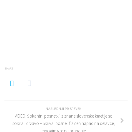
SHARE
NASLEDNJI PRISPEVEK
VIDEO: Šokantni posnetki iz znane slovenske kmetije so
šokirali državo – Skrivaj posneli fizičen napad na delavce,
mnogim gre na bruhanje