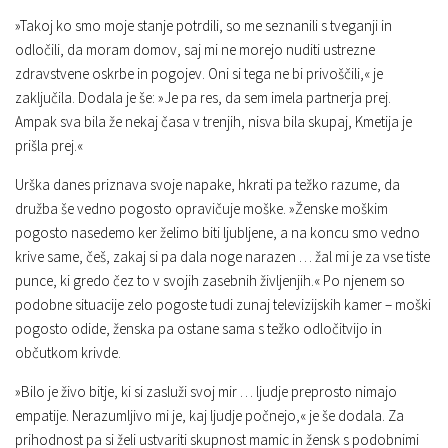
»Takoj ko smo moje stanje potrdili, so me seznanili s tveganji in
odločili, da moram domov, saj mi ne morejo nuditi ustrezne
zdravstvene oskrbe in pogojev. Oni si tega ne bi privoščili,« je
zaključila. Dodala je še: »Je pa res, da sem imela partnerja prej.
Ampak sva bila že nekaj časa v trenjih, nisva bila skupaj, Kmetija je
prišla prej.«
Urška danes priznava svoje napake, hkrati pa težko razume, da
družba še vedno pogosto opravičuje moške. »Ženske moškim
pogosto nasedemo ker želimo biti ljubljene, a na koncu smo vedno
krive same, češ, zakaj si pa dala noge narazen … žal mi je za vse tiste
punce, ki gredo čez to v svojih zasebnih življenjih.« Po njenem so
podobne situacije zelo pogoste tudi zunaj televizijskih kamer – moški
pogosto odide, ženska pa ostane sama s težko odločitvijo in
občutkom krivde.
»Bilo je živo bitje, ki si zasluži svoj mir … ljudje preprosto nimajo
empatije. Nerazumljivo mi je, kaj ljudje počnejo,« je še dodala. Za
prihodnost pa si želi ustvariti skupnost mamic in žensk s podobnimi