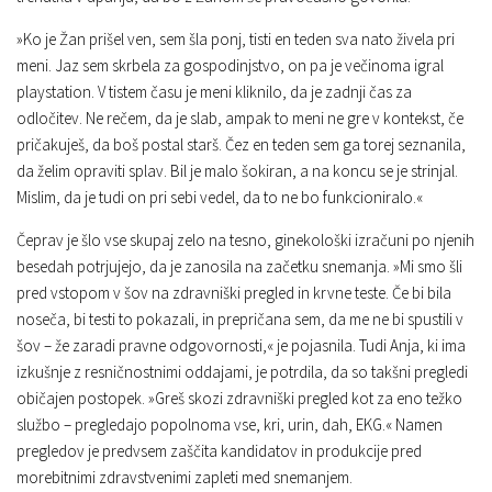
»Ko je Žan prišel ven, sem šla ponj, tisti en teden sva nato živela pri
meni. Jaz sem skrbela za gospodinjstvo, on pa je večinoma igral
playstation. V tistem času je meni kliknilo, da je zadnji čas za
odločitev. Ne rečem, da je slab, ampak to meni ne gre v kontekst, če
pričakuješ, da boš postal starš. Čez en teden sem ga torej seznanila,
da želim opraviti splav. Bil je malo šokiran, a na koncu se je strinjal.
Mislim, da je tudi on pri sebi vedel, da to ne bo funkcioniralo.«
Čeprav je šlo vse skupaj zelo na tesno, ginekološki izračuni po njenih
besedah potrjujejo, da je zanosila na začetku snemanja. »Mi smo šli
pred vstopom v šov na zdravniški pregled in krvne teste. Če bi bila
noseča, bi testi to pokazali, in prepričana sem, da me ne bi spustili v
šov – že zaradi pravne odgovornosti,« je pojasnila. Tudi Anja, ki ima
izkušnje z resničnostnimi oddajami, je potrdila, da so takšni pregledi
običajen postopek. »Greš skozi zdravniški pregled kot za eno težko
službo – pregledajo popolnoma vse, kri, urin, dah, EKG.« Namen
pregledov je predvsem zaščita kandidatov in produkcije pred
morebitnimi zdravstvenimi zapleti med snemanjem.