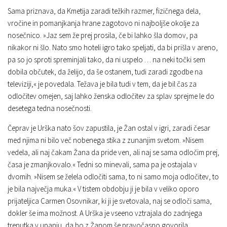
Sama priznava, da Kmetija zaradi težkih razmer, fizičnega dela,
vročine in pomanjkanja hrane zagotovo ni najboljše okolje za
nosečnico. »Jaz sem že prej prosila, če bi lahko šla domov, pa
nikakor ni šlo. Nato smo hoteli igro tako speljati, da bi prišla v areno,
pa so jo sproti spreminjali tako, da ni uspelo … na neki točki sem
dobila občutek, da želijo, da še ostanem, tudi zaradi zgodbe na
televiziji,« je povedala. Težava je bila tudi v tem, da je bil čas za
odločitev omejen, saj lahko ženska odločitev za splav sprejme le do
desetega tedna nosečnosti.
Čeprav je Urška nato šov zapustila, je Žan ostal v igri, zaradi česar
med njima ni bilo več nobenega stika z zunanjim svetom. »Nisem
vedela, ali naj čakam Žana da pride ven, ali naj se sama odločim prej,
časa je zmanjkovalo.« Tedni so minevali, sama pa je ostajala v
dvomih. »Nisem se želela odločiti sama, to ni samo moja odločitev, to
je bila največja muka.« V tistem obdobju ji je bila v veliko oporo
prijateljica Carmen Osovnikar, ki ji je svetovala, naj se odloči sama,
dokler še ima možnost. A Urška je vseeno vztrajala do zadnjega
trenutka v upanju, da bo z Žanom še pravočasno govorila.