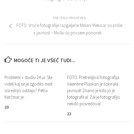
PREJŠNJI PRISPEVEK
FOTO: Vroče fotografije razgaljene Melani Mekicar so prišle
v javnost – Moški so povsem ponoreli…
MOGOČE TI JE VŠEČ TUDI...
Problemi v studiu 24 ur. Ste
FOTO: Pretresljiva fotografija
videli kaj se je zgodilo med
Valentine Plaskan je šokirala
osrednjo oddajo? Petra
javnost! Znano je kdo jo je
Kerčmar je…
fotografiral. Žal je fotografijo
nekdo posredoval…
20
23