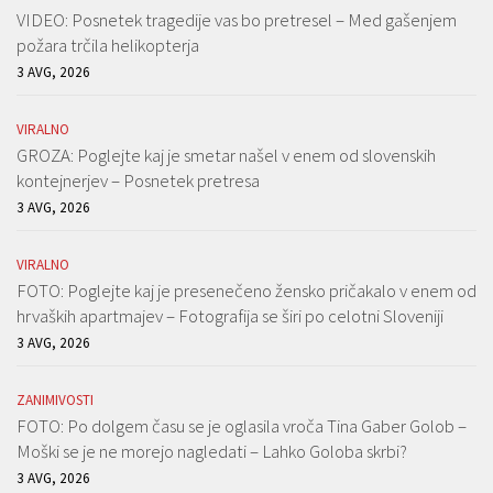
VIDEO: Posnetek tragedije vas bo pretresel – Med gašenjem
požara trčila helikopterja
3 AVG, 2026
VIRALNO
GROZA: Poglejte kaj je smetar našel v enem od slovenskih
kontejnerjev – Posnetek pretresa
3 AVG, 2026
VIRALNO
FOTO: Poglejte kaj je presenečeno žensko pričakalo v enem od
hrvaških apartmajev – Fotografija se širi po celotni Sloveniji
3 AVG, 2026
ZANIMIVOSTI
FOTO: Po dolgem času se je oglasila vroča Tina Gaber Golob –
Moški se je ne morejo nagledati – Lahko Goloba skrbi?
3 AVG, 2026