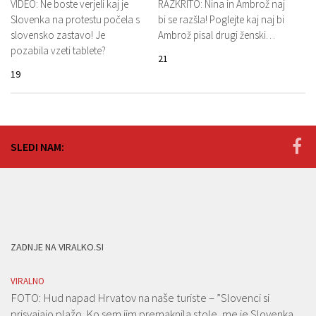
VIDEO: Ne boste verjeli kaj je
RAZKRITO: Nina in Ambrož naj
Slovenka na protestu počela s
bi se razšla! Poglejte kaj naj bi
slovensko zastavo! Je
Ambrož pisal drugi ženski…
pozabila vzeti tablete?
21
19
SLEDI NAM:
ZADNJE NA VIRALKO.SI
VIRALNO
FOTO: Hud napad Hrvatov na naše turiste – ”Slovenci si
prisvajajo plažo. Ko sem jim premaknila stole, me je Slovenka…