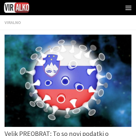
VIRALNO
Velik PREOBRAT: To so novi podatki o