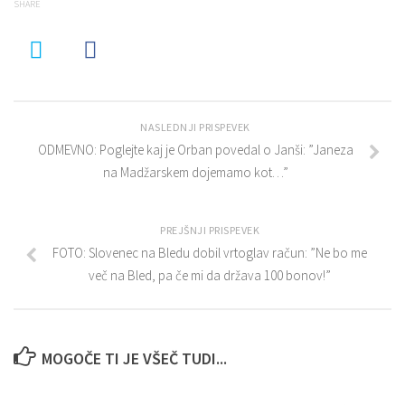
SHARE
NASLEDNJI PRISPEVEK
ODMEVNO: Poglejte kaj je Orban povedal o Janši: ”Janeza
na Madžarskem dojemamo kot…”
PREJŠNJI PRISPEVEK
FOTO: Slovenec na Bledu dobil vrtoglav račun: ”Ne bo me
več na Bled, pa če mi da država 100 bonov!”
MOGOČE TI JE VŠEČ TUDI...