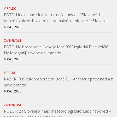
VIRALNO
FOTO: Hud napad Hrvatov na naše turiste – ”Slovenci si
prisvajajo plažo. Ko sem jim premaknila stole, me je Slovenka…
6 AVG, 2026
ZANIMIVOSTI
FOTO: Ne boste verjeli kako je leta 2000 izgledal Bine Volčič –
Na fotografiji s svetovno legendo
6 AVG, 2026
VIRALNO
RAZKRITO: Velik preobrat pri Dončiću – Anamaria presenetila z
novo potezo
6 AVG, 2026
ZANIMIVOSTI
POZOR: Za Slovenijo imajo meteorologi zelo slabo napoved –