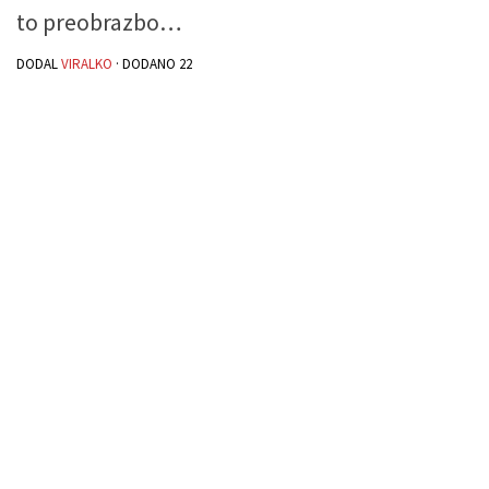
to preobrazbo…
DODAL
VIRALKO
· DODANO
22