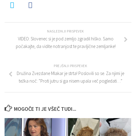
NASLEDNJI PRISPEVEK
VIDEO: Slovenec si je pod zemljo zgradil hiško. Samo
počakajte, da vidite notranjost te pravljične zemljanke!
PREJŠNJI PRISPEVEK
Družina Zvezdane Mlakar je strta! Poslovili so se. Za njimi je
težka noč: ”Proti jutru si ga nisem upala več pogledati…”
MOGOČE TI JE VŠEČ TUDI...