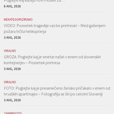
Poglejte kaj kažejo novi modeli za…
6 AVG, 2026
NEKATEGORIZIRANO
VIDEO: Posnetek tragedije vas bo pretresel – Med gašenjem
požara trčila helikopterja
3 AVG, 2026
VIRALNO
GROZA: Poglejte kaj je smetar našel v enem od slovenskih
kontejnerjev – Posnetek pretresa
3 AVG, 2026
VIRALNO
FOTO: Poglejte kaj je presenečeno žensko pričakalo v enem od
hrvaških apartmajev – Fotografija se širi po celotni Sloveniji
3 AVG, 2026
ZANIMIVOSTI