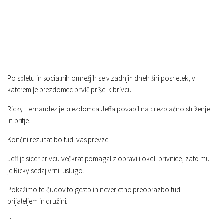
Po spletu in socialnih omrežjih se v zadnjih dneh širi posnetek, v
katerem je brezdomec prvič prišel k brivcu.
Ricky Hernandez je brezdomca Jeffa povabil na brezplačno striženje
in britje.
Končni rezultat bo tudi vas prevzel.
Jeff je sicer brivcu večkrat pomagal z opravili okoli brivnice, zato mu
je Ricky sedaj vrnil uslugo.
Pokažimo to čudovito gesto in neverjetno preobrazbo tudi
prijateljem in družini.