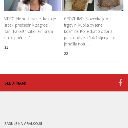
VIDEO: Ne boste verjeli kako je
GROZLJIVO: Slovenka je v
srbski predsednik zagrozil
trgovini kupila ovsene
Tanji Fajon! ”Kako je ni sram
kosmiče. Ko je škatlo odprla
da to počne…”
pa je doživela šok življenja! To
je našla notri…
21
22
SLEDI NAM:
ZADNJE NA VIRALKO.SI