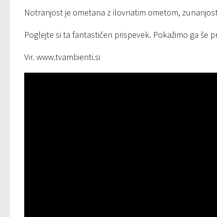
Notranjost je ometana z ilovnatim ometom, zunanjost p
Poglejte si ta fantastičen prispevek. Pokažimo ga še pri
Vir. www.tvambienti.si