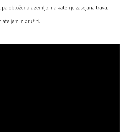
a obložena z zemljo, na kateri je zasejana trava.
jateljem in družini.