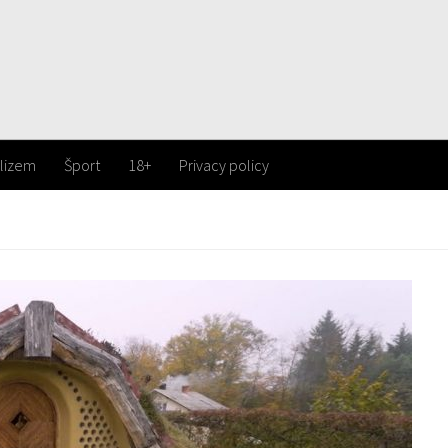
lizem
Šport
18+
Privacy policy