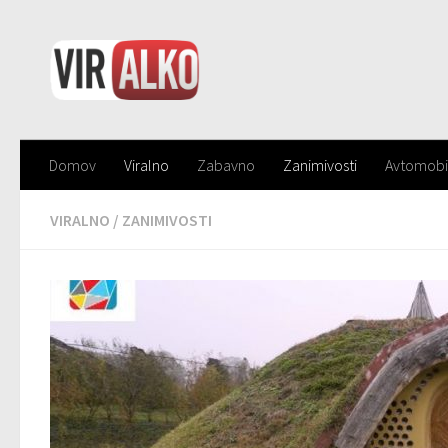
Domov
Viralno
Zabavno
Zanimivosti
Avtomobi
VIRALNO
/
ZANIMIVOSTI