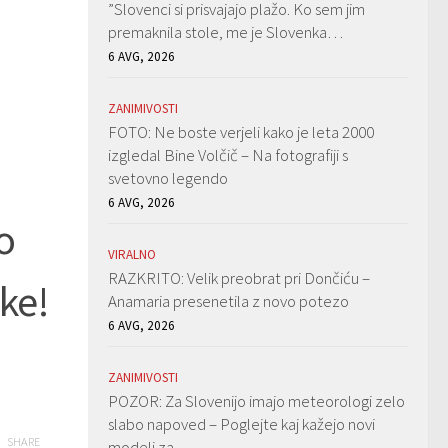
”Slovenci si prisvajajo plažo. Ko sem jim
premaknila stole, me je Slovenka…
6 AVG, 2026
ZANIMIVOSTI
FOTO: Ne boste verjeli kako je leta 2000
izgledal Bine Volčič – Na fotografiji s
svetovno legendo
6 AVG, 2026
o
VIRALNO
RAZKRITO: Velik preobrat pri Dončiću –
nke!
Anamaria presenetila z novo potezo
6 AVG, 2026
ZANIMIVOSTI
POZOR: Za Slovenijo imajo meteorologi zelo
slabo napoved – Poglejte kaj kažejo novi
SHARE
modeli za…