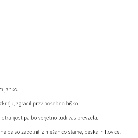
emljanko.
zkrižju, zgradil prav posebno hiško.
 notranjost pa bo verjetno tudi vas prevzela.
ine pa so zapolnili z mešanico slame, peska in Ilovice.