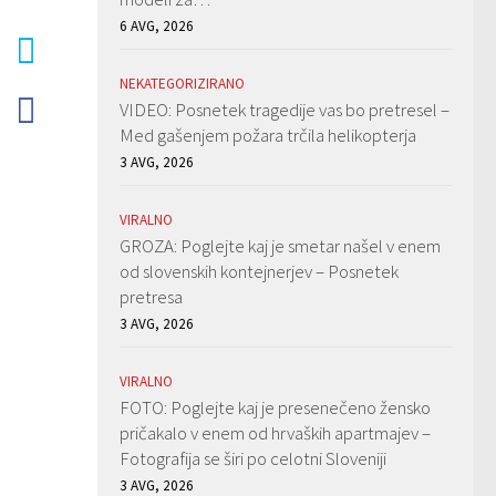
6 AVG, 2026
NEKATEGORIZIRANO
VIDEO: Posnetek tragedije vas bo pretresel –
Med gašenjem požara trčila helikopterja
3 AVG, 2026
VIRALNO
GROZA: Poglejte kaj je smetar našel v enem
od slovenskih kontejnerjev – Posnetek
pretresa
3 AVG, 2026
VIRALNO
FOTO: Poglejte kaj je presenečeno žensko
pričakalo v enem od hrvaških apartmajev –
Fotografija se širi po celotni Sloveniji
3 AVG, 2026