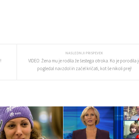
NASLEDNJI PRISPEVEK
!
VIDEO: Žena mu je rodila že šestega otroka. Ko je porodila j
pogledal navzdol in začel kričati, kot še nikoli prej!