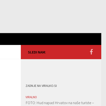
SLEDI NAM:
ZADNJE NA VIRALKO.SI
VIRALNO
FOTO: Hud napad Hrvatov na naše turiste –