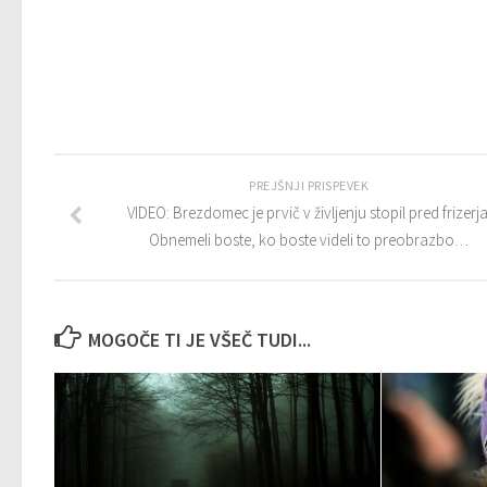
PREJŠNJI PRISPEVEK
VIDEO: Brezdomec je prvič v življenju stopil pred frizerja
Obnemeli boste, ko boste videli to preobrazbo…
MOGOČE TI JE VŠEČ TUDI...