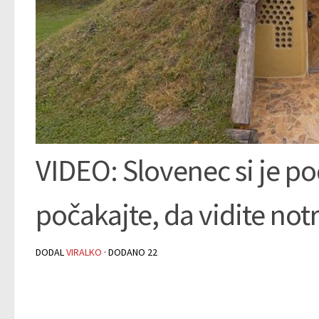
VIDEO: Slovenec si je po
počakajte, da vidite not
DODAL
VIRALKO
· DODANO
22