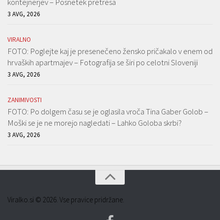
kontejnerjev – Posnetek pretresa
3 AVG, 2026
VIRALNO
FOTO: Poglejte kaj je presenečeno žensko pričakalo v enem od
hrvaških apartmajev – Fotografija se širi po celotni Sloveniji
3 AVG, 2026
ZANIMIVOSTI
FOTO: Po dolgem času se je oglasila vroča Tina Gaber Golob –
Moški se je ne morejo nagledati – Lahko Goloba skrbi?
3 AVG, 2026
Viralko.si © 2026. Vse pravice pridržane.