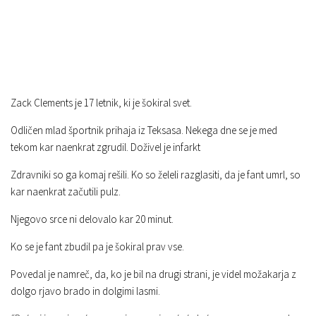
Zack Clements je 17 letnik, ki je šokiral svet.
Odličen mlad športnik prihaja iz Teksasa. Nekega dne se je med
tekom kar naenkrat zgrudil. Doživel je infarkt
Zdravniki so ga komaj rešili. Ko so želeli razglasiti, da je fant umrl, so
kar naenkrat začutili pulz.
Njegovo srce ni delovalo kar 20 minut.
Ko se je fant zbudil pa je šokiral prav vse.
Povedal je namreč, da, ko je bil na drugi strani, je videl možakarja z
dolgo rjavo brado in dolgimi lasmi.