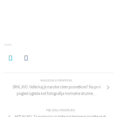
SHARE
NASLEDNJI PRISPEVEK
SRHLJIVO: Vidite kaj je narobe s tem posnetkom? Na prvi
pogled izgleda kot fotografija normalne družine…
PREJŠNJI PRISPEVEK
AKTUALNO: Za nogavico si dajte pol limone in pojdite spat,