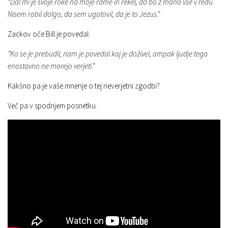
“Dal mi je svoje roke na moje rame in rekel, da bo z mano vse v redu.
Nisem rabil dolgo, da sem ugotovil, da je to Jezus.”
Zackov oče Bill je povedal:
”Ko se je prebudil, nam je povedal kaj je doživel, ampak ljudje tega
enostavno ne morejo verjeti.”
Kakšno pa je vaše mnenje o tej neverjetni zgodbi?
Več pa v spodnjem posnetku.