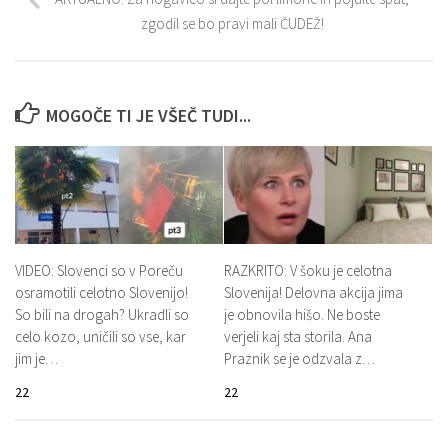
zgodil se bo pravi mali ČUDEŽ!
MOGOČE TI JE VŠEČ TUDI...
VIDEO: Slovenci so v Poreču
RAZKRITO: V šoku je celotna
osramotili celotno Slovenijo!
Slovenija! Delovna akcija jima
So bili na drogah? Ukradli so
je obnovila hišo. Ne boste
celo kozo, uničili so vse, kar
verjeli kaj sta storila. Ana
jim je…
Praznik se je odzvala z…
22
22