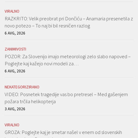
VIRALNO
RAZKRITO: Velik preobrat pri Dončiću – Anamaria presenetila z
novo potezo – To naj bi bil resničen razlog
6 AVG, 2026
ZANIMIVOSTI
POZOR: Za Slovenijo imajo meteorologi zelo slabo napoved –
Poglejte kaj kažejo novi modeli za…
6 AVG, 2026
NEKATEGORIZIRANO
VIDEO: Posnetek tragedije vas bo pretresel – Med gašenjem
požara trčila helikopterja
3 AVG, 2026
VIRALNO
GROZA: Poglejte kaj je smetar našel v enem od slovenskih