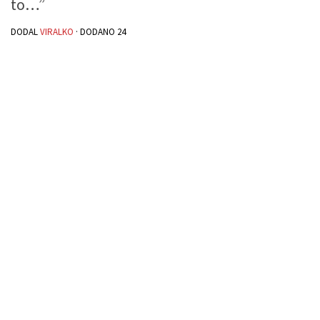
to…”
DODAL
VIRALKO
· DODANO
24