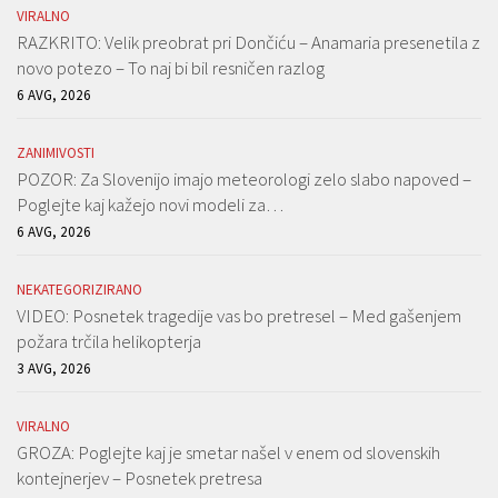
VIRALNO
RAZKRITO: Velik preobrat pri Dončiću – Anamaria presenetila z
novo potezo – To naj bi bil resničen razlog
6 AVG, 2026
ZANIMIVOSTI
POZOR: Za Slovenijo imajo meteorologi zelo slabo napoved –
Poglejte kaj kažejo novi modeli za…
6 AVG, 2026
NEKATEGORIZIRANO
VIDEO: Posnetek tragedije vas bo pretresel – Med gašenjem
požara trčila helikopterja
3 AVG, 2026
VIRALNO
GROZA: Poglejte kaj je smetar našel v enem od slovenskih
kontejnerjev – Posnetek pretresa