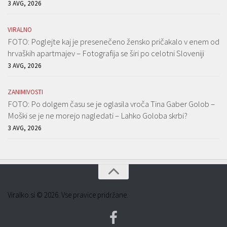
3 AVG, 2026
VIRALNO
FOTO: Poglejte kaj je presenečeno žensko pričakalo v enem od
hrvaških apartmajev – Fotografija se širi po celotni Sloveniji
3 AVG, 2026
ZANIMIVOSTI
FOTO: Po dolgem času se je oglasila vroča Tina Gaber Golob –
Moški se je ne morejo nagledati – Lahko Goloba skrbi?
3 AVG, 2026
Viralko.si © 2026. Vse pravice pridržane.