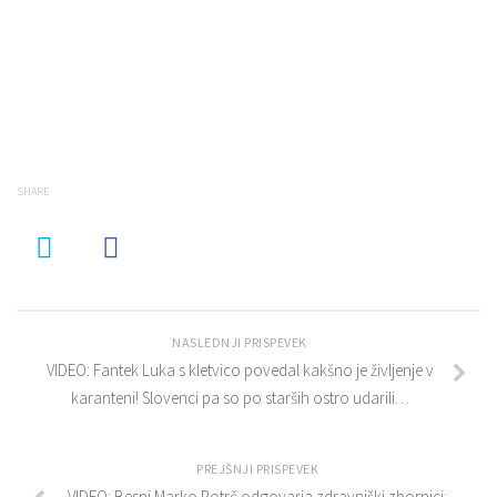
SHARE
NASLEDNJI PRISPEVEK
VIDEO: Fantek Luka s kletvico povedal kakšno je življenje v
karanteni! Slovenci pa so po starših ostro udarili…
PREJŠNJI PRISPEVEK
VIDEO: Besni Marko Potrč odgovarja zdravniški zbornici: