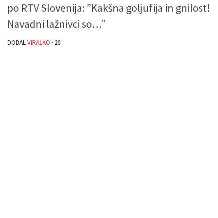
po RTV Slovenija: ”Kakšna goljufija in gnilost!
Navadni lažnivci so…”
DODAL
VIRALKO
·
20