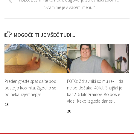
”Sram me je v vašem imenu!”
MOGOČE TI JE VŠEČ TUDI...
Preden greste spat dajte pod
FOTO: Zdravniki so mu rekli, da
posteljo kos mila. Zgodilo se
ne bo dočakal 40 let! Shujšal je
bo nekaj izjemnega!
kar 215 kilogramov. Ko boste
videli kako izgleda danes…
23
20