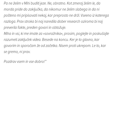
Pa ne želim v Mihi buditi jeze. Ne, obratno. Kot zmeraj želim le, da
morda pride do zaključka, da nikomur ne želim slabega in da ni
pošteno mi pripisovati nekaj, kar preprosto ne drži. Vseeno iz katerega
razloga. Prav stroka bi naj naredila dober research oziroma bi naj
preverila fakte, preden govori in obtožuje.
Miha in vsi, ki me imate za »sovražnika«, prosim, poglejte in poskušajte
razumeti zaključek videa. Besede na koncu. Ker je to glavno, kar
govorim in sporočam že od začetka. Nisem proti ukrepom. Le to, kar
se gremo, ni prav.
Pozdrav vsem in vse dobro!”