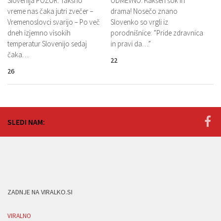
Slovenija POZOR: Takšno
ODMEVNO: Kakšen šok in
vreme nas čaka jutri zvečer –
drama! Nosečo znano
Vremenoslovci svarijo – Po več
Slovenko so vrgli iz
dneh izjemno visokih
porodnišnice: ”Pride zdravnica
temperatur Slovenijo sedaj
in pravi da…”
čaka…
22
26
SLEDI NAM:
ZADNJE NA VIRALKO.SI
VIRALNO