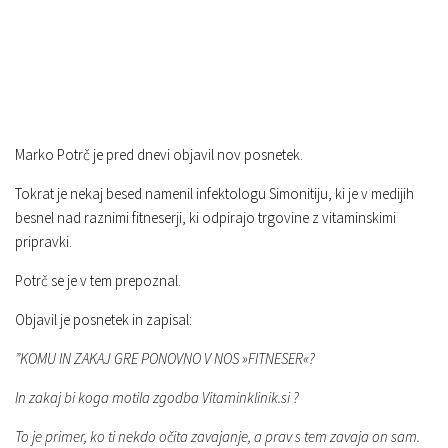
Marko Potrč je pred dnevi objavil nov posnetek.
Tokrat je nekaj besed namenil infektologu Simonitiju, ki je v medijih
besnel nad raznimi fitneserji, ki odpirajo trgovine z vitaminskimi
pripravki.
Potrč se je v tem prepoznal.
Objavil je posnetek in zapisal:
”KOMU IN ZAKAJ GRE PONOVNO V NOS »FITNESER«?
In zakaj bi koga motila zgodba Vitaminklinik.si ?
To je primer, ko ti nekdo očita zavajanje, a prav s tem zavaja on sam.