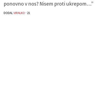
ponovno v nos? Nisem proti ukrepom…”
DODAL
VIRALKO
·
21