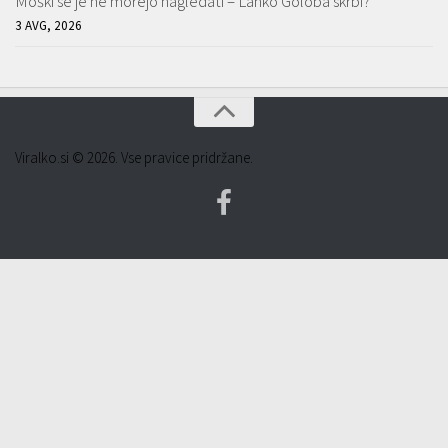
Moški se je ne morejo nagledati – Lahko Goloba skrbi?
3 AVG, 2026
Viralko.si © 2026. Vse pravice pridržane.