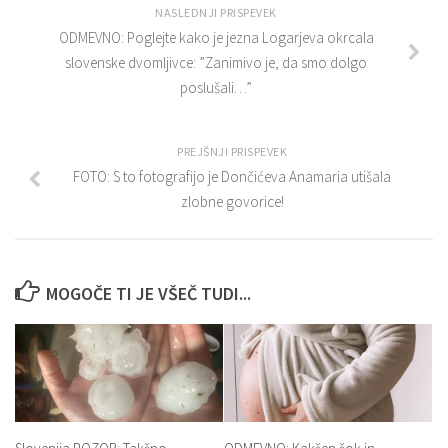
NASLEDNJI PRISPEVEK
ODMEVNO: Poglejte kako je jezna Logarjeva okrcala
slovenske dvomljivce: ”Zanimivo je, da smo dolgo
poslušali…”
PREJŠNJI PRISPEVEK
FOTO: S to fotografijo je Dončićeva Anamaria utišala
zlobne govorice!
MOGOČE TI JE VŠEČ TUDI...