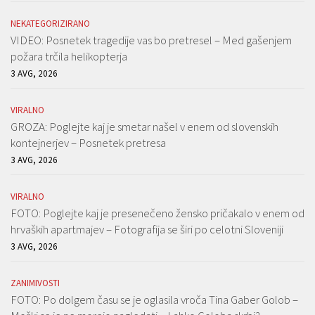
NEKATEGORIZIRANO
VIDEO: Posnetek tragedije vas bo pretresel – Med gašenjem
požara trčila helikopterja
3 AVG, 2026
VIRALNO
GROZA: Poglejte kaj je smetar našel v enem od slovenskih
kontejnerjev – Posnetek pretresa
3 AVG, 2026
VIRALNO
FOTO: Poglejte kaj je presenečeno žensko pričakalo v enem od
hrvaških apartmajev – Fotografija se širi po celotni Sloveniji
3 AVG, 2026
ZANIMIVOSTI
FOTO: Po dolgem času se je oglasila vroča Tina Gaber Golob –