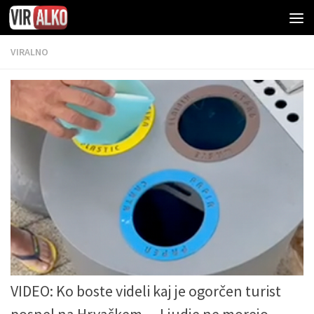
VIRALNO
VIDEO: Ko boste videli kaj je ogorčen turist
posnel na Hrvaškem… Ljudje ne morejo