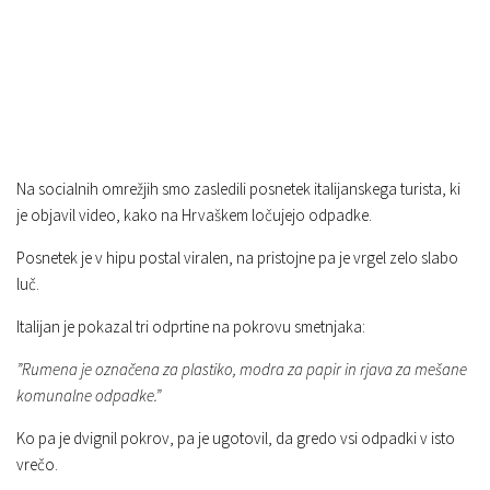
Na socialnih omrežjih smo zasledili posnetek italijanskega turista, ki
je objavil video, kako na Hrvaškem ločujejo odpadke.
Posnetek je v hipu postal viralen, na pristojne pa je vrgel zelo slabo
luč.
Italijan je pokazal tri odprtine na pokrovu smetnjaka:
”Rumena je označena za plastiko, modra za papir in rjava za mešane
komunalne odpadke.”
Ko pa je dvignil pokrov, pa je ugotovil, da gredo vsi odpadki v isto
vrečo.