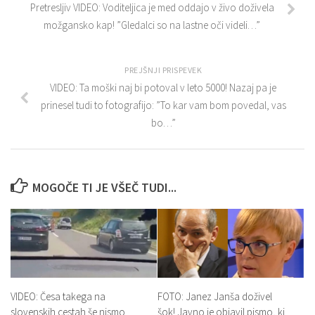
Pretresljiv VIDEO: Voditeljica je med oddajo v živo doživela
možgansko kap! ”Gledalci so na lastne oči videli…”
PREJŠNJI PRISPEVEK
VIDEO: Ta moški naj bi potoval v leto 5000! Nazaj pa je
prinesel tudi to fotografijo: ”To kar vam bom povedal, vas
bo…”
MOGOČE TI JE VŠEČ TUDI...
VIDEO: Česa takega na
FOTO: Janez Janša doživel
slovenskih cestah še nismo
šok! Javno je objavil pismo, ki