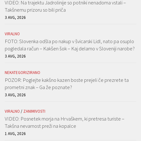
VIDEO: Na trajektu Jadrolinije so potniki nenadoma vstali –
Takšnemu prizoru so bili priča
3 AVG, 2026
VIRALNO
FOTO: Slovenka odšla po nakup v švicarski Lidl, nato pa osuplo
pogledala račun – Kakšen šok – Kaj delamo v Sloveniji narobe?
3 AVG, 2026
NEKATEGORIZIRANO
POZOR: Poglejte kakšno kazen boste prejeli če prezrete ta
prometni znak – Ga že poznate?
3 AVG, 2026
VIRALNO
/
ZANIMIVOSTI
VIDEO: Posnetek morja na Hrvaškem, ki pretresa turiste –
Takšna nevarnost preži na kopalce
1 AVG, 2026