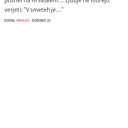
verjeti: ”V smeteh je…”
DODAL
VIRALKO
· DODANO
22