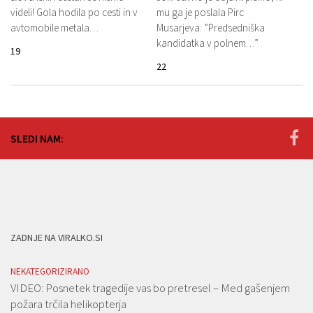
videli! Gola hodila po cesti in v
mu ga je poslala Pirc
avtomobile metala…
Musarjeva: ”Predsedniška
kandidatka v polnem…”
19
22
SLEDI NAM:
ZADNJE NA VIRALKO.SI
NEKATEGORIZIRANO
VIDEO: Posnetek tragedije vas bo pretresel – Med gašenjem
požara trčila helikopterja