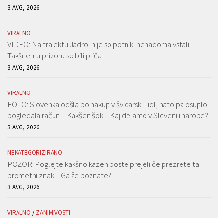
3 AVG, 2026
VIRALNO
VIDEO: Na trajektu Jadrolinije so potniki nenadoma vstali –
Takšnemu prizoru so bili priča
3 AVG, 2026
VIRALNO
FOTO: Slovenka odšla po nakup v švicarski Lidl, nato pa osuplo
pogledala račun – Kakšen šok – Kaj delamo v Sloveniji narobe?
3 AVG, 2026
NEKATEGORIZIRANO
POZOR: Poglejte kakšno kazen boste prejeli če prezrete ta
prometni znak – Ga že poznate?
3 AVG, 2026
VIRALNO
/
ZANIMIVOSTI