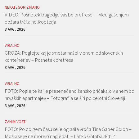
NEKATEGORIZIRANO
VIDEO: Posnetek tragedije vas bo pretresel – Med gašenjem
požara trčila helikopterja
3 AVG, 2026
VIRALNO
GROZA: Poglejte kaj je smetar našel v enem od slovenskih
kontejnerjev – Posnetek pretresa
3 AVG, 2026
VIRALNO
FOTO: Poglejte kaj je presenečeno žensko pričakalo v enem od
hrvaških apartmajev – Fotografija se širi po celotni Sloveniji
3 AVG, 2026
ZANIMIVOSTI
FOTO: Po dolgem času se je oglasila vroča Tina Gaber Golob –
Moški se je ne morejo nagledati – Lahko Goloba skrbi?