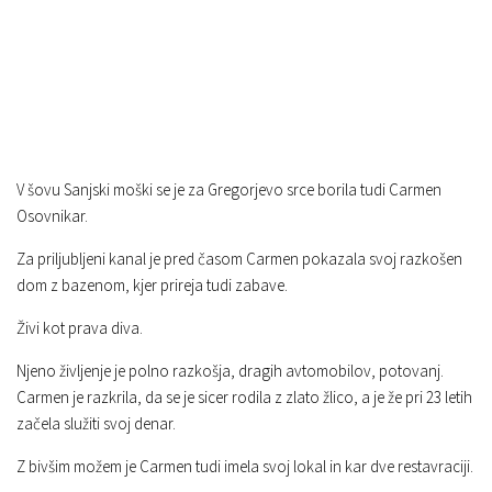
V šovu Sanjski moški se je za Gregorjevo srce borila tudi Carmen
Osovnikar.
Za priljubljeni kanal je pred časom Carmen pokazala svoj razkošen
dom z bazenom, kjer prireja tudi zabave.
Živi kot prava diva.
Njeno življenje je polno razkošja, dragih avtomobilov, potovanj.
Carmen je razkrila, da se je sicer rodila z zlato žlico, a je že pri 23 letih
začela služiti svoj denar.
Z bivšim možem je Carmen tudi imela svoj lokal in kar dve restavraciji.