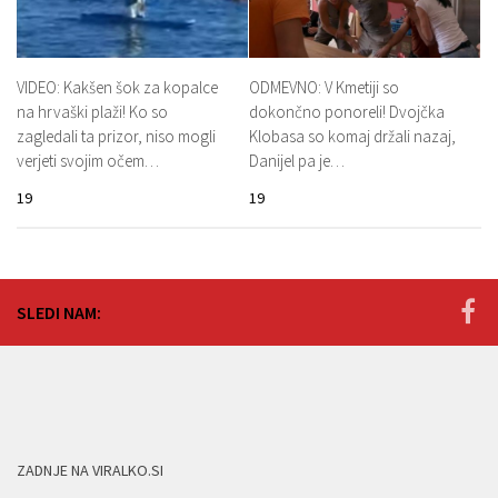
VIDEO: Kakšen šok za kopalce
ODMEVNO: V Kmetiji so
na hrvaški plaži! Ko so
dokončno ponoreli! Dvojčka
zagledali ta prizor, niso mogli
Klobasa so komaj držali nazaj,
verjeti svojim očem…
Danijel pa je…
19
19
SLEDI NAM:
ZADNJE NA VIRALKO.SI