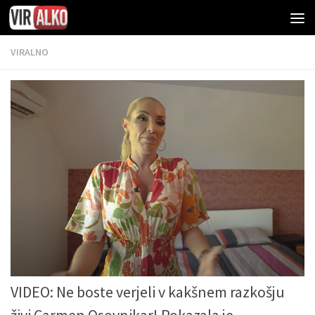
VIRALNO
VIDEO: Ne boste verjeli v kakšnem razkošju
živi Carmen Osovnikar! Pokazala je