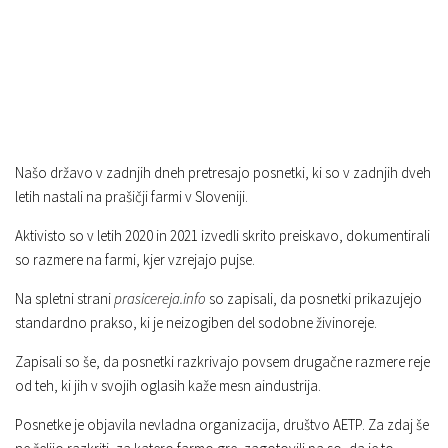
Našo državo v zadnjih dneh pretresajo posnetki, ki so v zadnjih dveh
letih nastali na prašičji farmi v Sloveniji.
Aktivisto so v letih 2020 in 2021 izvedli skrito preiskavo, dokumentirali
so razmere na farmi, kjer vzrejajo pujse.
Na spletni strani
prasicereja.info
so zapisali, da posnetki prikazujejo
standardno prakso, ki je neizogiben del sodobne živinoreje.
Zapisali so še, da posnetki razkrivajo povsem drugačne razmere reje
od teh, ki jih v svojih oglasih kaže mesn aindustrija.
Posnetke je objavila nevladna organizacija, društvo AETP. Za zdaj še