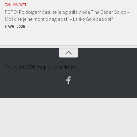
ZANIMIVOSTI
FOTO: Po dolgem času se je oglasila vroča Tina Gaber Golob –
Moški se je ne morejo nagledati – Lahko Goloba skrbi?
3 AVG, 2026
Viralko.si © 2026. Vse pravice pridržane.