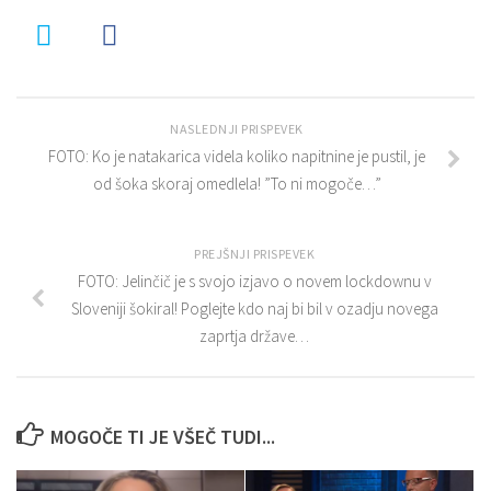
NASLEDNJI PRISPEVEK
FOTO: Ko je natakarica videla koliko napitnine je pustil, je
od šoka skoraj omedlela! ”To ni mogoče…”
PREJŠNJI PRISPEVEK
FOTO: Jelinčič je s svojo izjavo o novem lockdownu v
Sloveniji šokiral! Poglejte kdo naj bi bil v ozadju novega
zaprtja države…
MOGOČE TI JE VŠEČ TUDI...