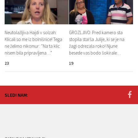
Neutolažljiva Hajdi v solzah:
GROZLJIVO: Pred kamero sta
Klicali so me iz bolnišnice! Tega
stopila starša Julije, ki se je na
ne želimo nikomur: ”Na ta klic
žagi odrezala roko! Njune
nisem bila pripravljena…”
besede vas bodo šokirale…
23
19
SLEDI NAM: