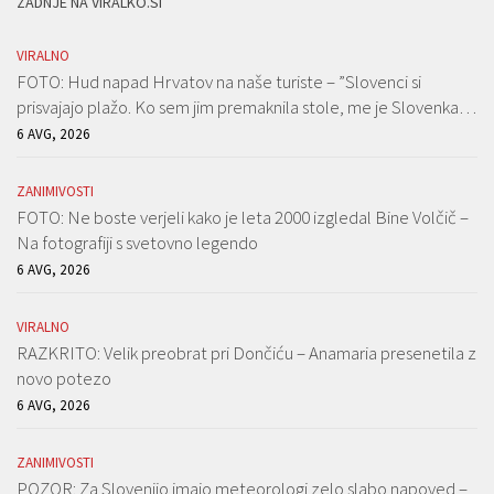
ZADNJE NA VIRALKO.SI
VIRALNO
FOTO: Hud napad Hrvatov na naše turiste – ”Slovenci si
prisvajajo plažo. Ko sem jim premaknila stole, me je Slovenka…
6 AVG, 2026
ZANIMIVOSTI
FOTO: Ne boste verjeli kako je leta 2000 izgledal Bine Volčič –
Na fotografiji s svetovno legendo
6 AVG, 2026
VIRALNO
RAZKRITO: Velik preobrat pri Dončiću – Anamaria presenetila z
novo potezo
6 AVG, 2026
ZANIMIVOSTI
POZOR: Za Slovenijo imajo meteorologi zelo slabo napoved –