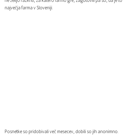
ne želijo razkriti, za katero farmo gre, zagotovili pa so, da je to
največja farma v Sloveniji.
Posnetke so pridobivali več mesecev, dobili so jih anonimno.