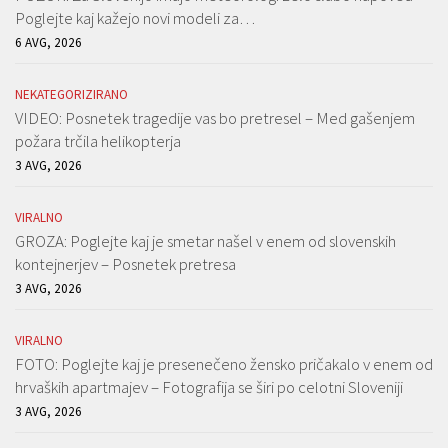
Poglejte kaj kažejo novi modeli za…
6 AVG, 2026
NEKATEGORIZIRANO
VIDEO: Posnetek tragedije vas bo pretresel – Med gašenjem
požara trčila helikopterja
3 AVG, 2026
VIRALNO
GROZA: Poglejte kaj je smetar našel v enem od slovenskih
kontejnerjev – Posnetek pretresa
3 AVG, 2026
VIRALNO
FOTO: Poglejte kaj je presenečeno žensko pričakalo v enem od
hrvaških apartmajev – Fotografija se širi po celotni Sloveniji
3 AVG, 2026