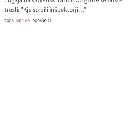
dogaja na slovenski farmi! Od groze se boste
tresli: ”Kje so bili inšpektorji…”
DODAL
VIRALKO
· DODANO
21