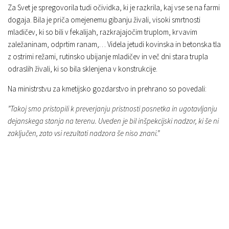
Za Svet je spregovorila tudi očividka, ki je razkrila, kaj vse se na farmi
dogaja. Bila je priča omejenemu gibanju živali, visoki smrtnosti
mladičev, ki so bili v fekalijah, razkrajajočim truplom, krvavim
zaležaninam, odprtim ranam,… Videla jetudi kovinska in betonska tla
z ostrimi režami, rutinsko ubijanje mladičev in več dni stara trupla
odraslih živali, ki so bila sklenjena v konstrukcije.
Na ministrstvu za kmetijsko gozdarstvo in prehrano so povedali:
”Takoj smo pristopili k preverjanju pristnosti posnetka in ugotavljanju
dejanskega stanja na terenu. Uveden je bil inšpekcijski nadzor, ki še ni
zaključen, zato vsi rezultati nadzora še niso znani.”