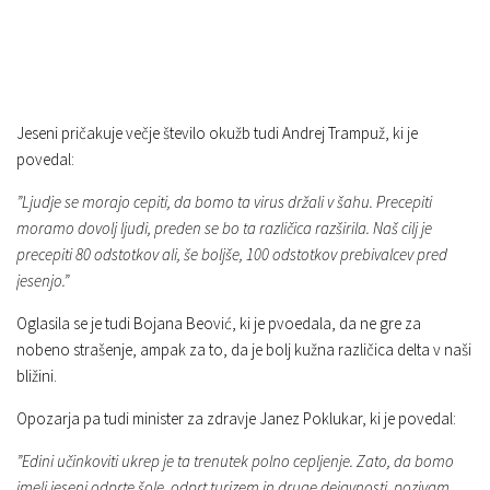
Jeseni pričakuje večje število okužb tudi Andrej Trampuž, ki je
povedal:
”Ljudje se morajo cepiti, da bomo ta virus držali v šahu. Precepiti
moramo dovolj ljudi, preden se bo ta različica razširila. Naš cilj je
precepiti 80 odstotkov ali, še boljše, 100 odstotkov prebivalcev pred
jesenjo.”
Oglasila se je tudi Bojana Beović, ki je pvoedala, da ne gre za
nobeno strašenje, ampak za to, da je bolj kužna različica delta v naši
bližini.
Opozarja pa tudi minister za zdravje Janez Poklukar, ki je povedal:
”Edini učinkoviti ukrep je ta trenutek polno cepljenje. Zato, da bomo
imeli jeseni odprte šole, odprt turizem in druge dejavnosti, pozivam