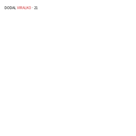
DODAL
VIRALKO
·
21