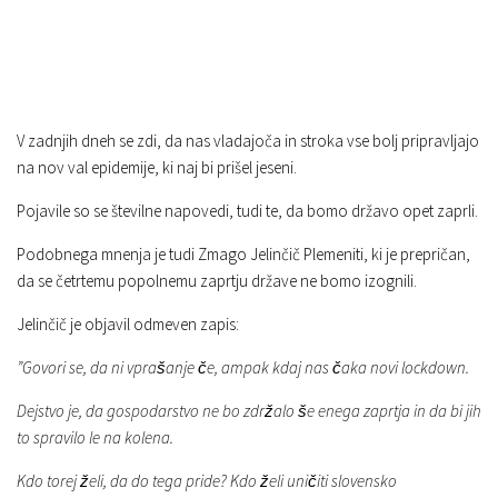
V zadnjih dneh se zdi, da nas vladajoča in stroka vse bolj pripravljajo
na nov val epidemije, ki naj bi prišel jeseni.
Pojavile so se številne napovedi, tudi te, da bomo državo opet zaprli.
Podobnega mnenja je tudi Zmago Jelinčič Plemeniti, ki je prepričan,
da se četrtemu popolnemu zaprtju države ne bomo izognili.
Jelinčič je objavil odmeven zapis:
”Govori se, da ni vprašanje če, ampak kdaj nas čaka novi lockdown.
Dejstvo je, da gospodarstvo ne bo zdržalo še enega zaprtja in da bi jih
to spravilo le na kolena.
Kdo torej želi, da do tega pride? Kdo želi uničiti slovensko