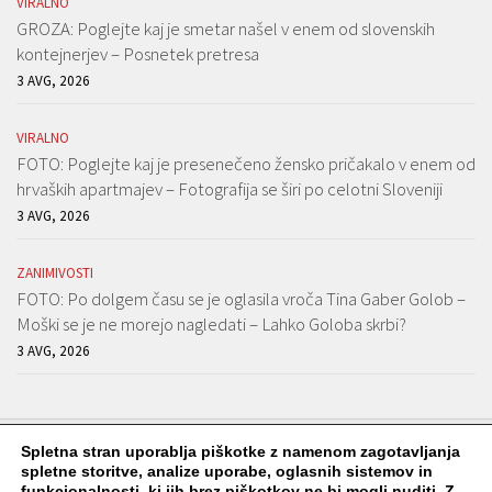
VIRALNO
GROZA: Poglejte kaj je smetar našel v enem od slovenskih
kontejnerjev – Posnetek pretresa
3 AVG, 2026
VIRALNO
FOTO: Poglejte kaj je presenečeno žensko pričakalo v enem od
hrvaških apartmajev – Fotografija se širi po celotni Sloveniji
3 AVG, 2026
ZANIMIVOSTI
FOTO: Po dolgem času se je oglasila vroča Tina Gaber Golob –
Moški se je ne morejo nagledati – Lahko Goloba skrbi?
3 AVG, 2026
Spletna stran uporablja piškotke z namenom zagotavljanja
spletne storitve, analize uporabe, oglasnih sistemov in
funkcionalnosti, ki jih brez piškotkov ne bi mogli nuditi. Z