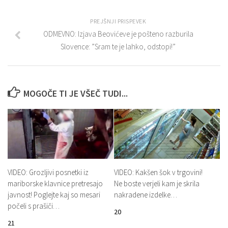
PREJŠNJI PRISPEVEK
ODMEVNO: Izjava Beovićeve je pošteno razburila
Slovence: ”Sram te je lahko, odstopi!”
MOGOČE TI JE VŠEČ TUDI...
VIDEO: Grozljivi posnetki iz
VIDEO: Kakšen šok v trgovini!
mariborske klavnice pretresajo
Ne boste verjeli kam je skrila
javnost! Poglejte kaj so mesari
nakradene izdelke…
počeli s prašiči…
20
21