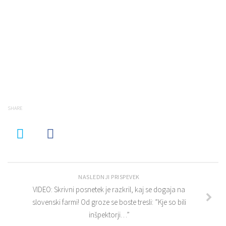
SHARE
NASLEDNJI PRISPEVEK
VIDEO: Skrivni posnetek je razkril, kaj se dogaja na
slovenski farmi! Od groze se boste tresli: ”Kje so bili
inšpektorji…”