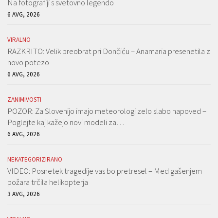
Na fotografiji s svetovno legendo
6 AVG, 2026
VIRALNO
RAZKRITO: Velik preobrat pri Dončiću – Anamaria presenetila z
novo potezo
6 AVG, 2026
ZANIMIVOSTI
POZOR: Za Slovenijo imajo meteorologi zelo slabo napoved –
Poglejte kaj kažejo novi modeli za…
6 AVG, 2026
NEKATEGORIZIRANO
VIDEO: Posnetek tragedije vas bo pretresel – Med gašenjem
požara trčila helikopterja
3 AVG, 2026