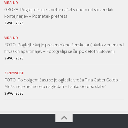
VIRALNO
GROZA: Poglejte kaj je smetar našel v enem od slovenskih
kontejnerjev – Posnetek pretresa
3 AVG, 2026
VIRALNO
FOTO: Poglejte kaj je presenečeno žensko pričakalo v enem od
hrvaških apartmajev – Fotografija se širi po celotni Sloveniji
3 AVG, 2026
ZANIMIVOSTI
FOTO: Po dolgem času se je oglasila vroča Tina Gaber Golob –
Moški se je ne morejo nagledati – Lahko Goloba skrbi?
3 AVG, 2026