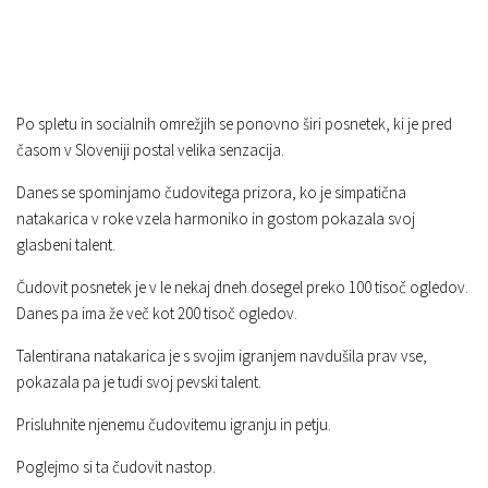
Po spletu in socialnih omrežjih se ponovno širi posnetek, ki je pred
časom v Sloveniji postal velika senzacija.
Danes se spominjamo čudovitega prizora, ko je simpatična
natakarica v roke vzela harmoniko in gostom pokazala svoj
glasbeni talent.
Čudovit posnetek je v le nekaj dneh dosegel preko 100 tisoč ogledov.
Danes pa ima že več kot 200 tisoč ogledov.
Talentirana natakarica je s svojim igranjem navdušila prav vse,
pokazala pa je tudi svoj pevski talent.
Prisluhnite njenemu čudovitemu igranju in petju.
Poglejmo si ta čudovit nastop.