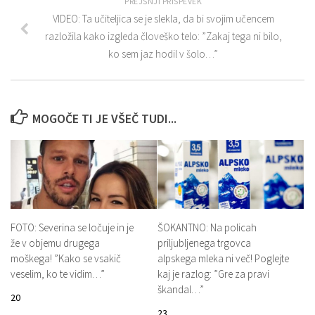
PREJŠNJI PRISPEVEK
VIDEO: Ta učiteljica se je slekla, da bi svojim učencem
razložila kako izgleda človeško telo: ”Zakaj tega ni bilo,
ko sem jaz hodil v šolo…”
MOGOČE TI JE VŠEČ TUDI...
FOTO: Severina se ločuje in je
ŠOKANTNO: Na policah
že v objemu drugega
priljubljenega trgovca
moškega! ”Kako se vsakič
alpskega mleka ni več! Poglejte
veselim, ko te vidim…”
kaj je razlog: ”Gre za pravi
škandal…”
20
23