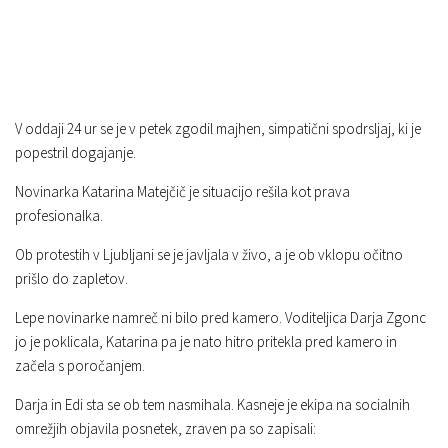
V oddaji 24 ur se je v petek zgodil majhen, simpatični spodrsljaj, ki je
popestril dogajanje.
Novinarka Katarina Matejčič je situacijo rešila kot prava
profesionalka.
Ob protestih v Ljubljani se je javljala v živo, a je ob vklopu očitno
prišlo do zapletov.
Lepe novinarke namreč ni bilo pred kamero. Voditeljica Darja Zgonc
jo je poklicala, Katarina pa je nato hitro pritekla pred kamero in
začela s poročanjem.
Darja in Edi sta se ob tem nasmihala. Kasneje je ekipa na socialnih
omrežjih objavila posnetek, zraven pa so zapisali: