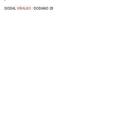
DODAL
VIRALKO
· DODANO
20