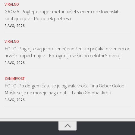
VIRALNO
GROZA: Poglejte kaj je smetar našel v enem od slovenskih
kontejnerjev – Posnetek pretresa
3 AVG, 2026
VIRALNO
FOTO: Poglejte kaj je presenečeno žensko pričakalo v enem od
hrvaških apartmajev – Fotografija se širi po celotni Sloveniji
3 AVG, 2026
ZANIMIVOSTI
FOTO: Po dolgem času se je oglasila vroča Tina Gaber Golob –
Moški se je ne morejo nagledati – Lahko Goloba skrbi?
3 AVG, 2026