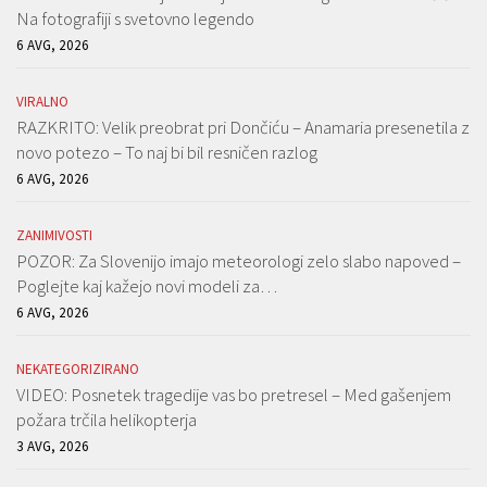
Na fotografiji s svetovno legendo
6 AVG, 2026
VIRALNO
RAZKRITO: Velik preobrat pri Dončiću – Anamaria presenetila z
novo potezo – To naj bi bil resničen razlog
6 AVG, 2026
ZANIMIVOSTI
POZOR: Za Slovenijo imajo meteorologi zelo slabo napoved –
Poglejte kaj kažejo novi modeli za…
6 AVG, 2026
NEKATEGORIZIRANO
VIDEO: Posnetek tragedije vas bo pretresel – Med gašenjem
požara trčila helikopterja
3 AVG, 2026