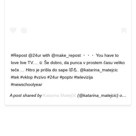
#Repost @24ur with @make_repost ・・・ You have to
love live TV… ☺️ Še dobro, da punca v prostem času veliko
teče … Hitro je prišla do sape 🤣💪. @katarina_matejcic
#tek #vklop #vzivo #24ur #poptv #televizija
#newschoolyear
A post shared by
Katarina Matejčič
(@katarina_matejcic) on
Sep 