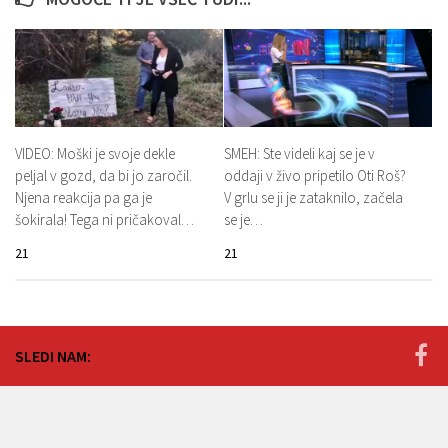
VIDEO: Moški je svoje dekle
SMEH: Ste videli kaj se je v
peljal v gozd, da bi jo zaročil.
oddaji v živo pripetilo Oti Roš?
Njena reakcija pa ga je
V grlu se ji je zataknilo, začela
šokirala! Tega ni pričakoval…
se je…
21
21
SLEDI NAM: