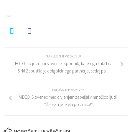
SHARE
NASLEDNJI PRISPEVEK
FOTO: To je znani slovenski športnik, katerega ljubi Lea
Sirk! Zapustila je dolgoletnega partnerja, sedaj pa…
PREJŠNJI PRISPEVEK
VIDEO: Slovenec med divjanjem zapeljal v množico ljudi:
”Ženska je letela po zraku!”
MOGOČE TI JE VŠEČ TUDI...