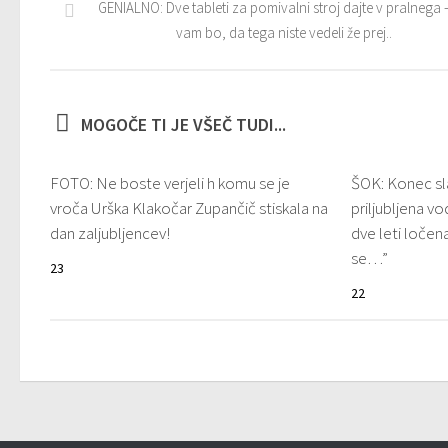
GENIALNO: Dve tableti za pomivalni stroj dajte v pralnega –
vam bo, da tega niste vedeli že prej..
MOGOČE TI JE VŠEČ TUDI...
FOTO: Ne boste verjeli h komu se je
ŠOK: Konec sl
vroča Urška Klakočar Zupančič stiskala na
priljubljena vod
dan zaljubljencev!
dve leti ločen
se…”
23
22