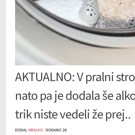
AKTUALNO: V pralni stro
nato pa je dodala še alko
trik niste vedeli že prej..
DODAL
VIRALKO
· DODANO
26