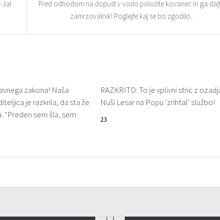
 žal
Pred odhodom na dopust v vodo položite kovanec in ga dajt
zamrzovalnik! Poglejte kaj se bo zgodilo…
avnega zakona! Naša
RAZKRITO: To je vplivni stric z ozadja,
iteljica je razkrila, da sta že
Nuši Lesar na Popu ‘zrihtal’ službo!
a: ”Preden sem šla, sem
23