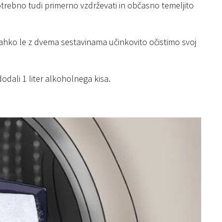
otrebno tudi primerno vzdrževati in občasno temeljito
e lahko le z dvema sestavinama učinkovito očistimo svoj
dali 1 liter alkoholnega kisa.