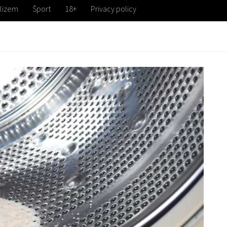
lizem
Šport
18+
Privacy policy