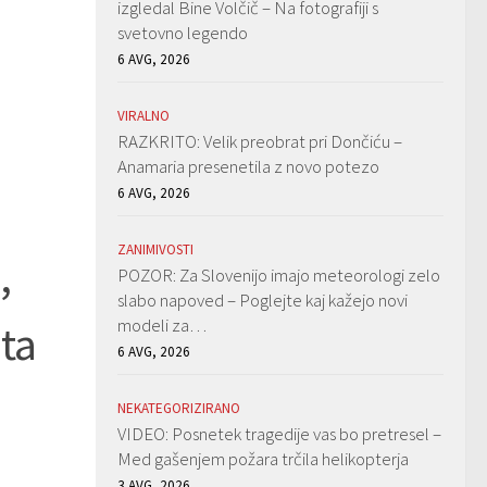
izgledal Bine Volčič – Na fotografiji s
svetovno legendo
6 AVG, 2026
VIRALNO
RAZKRITO: Velik preobrat pri Dončiću –
Anamaria presenetila z novo potezo
6 AVG, 2026
ZANIMIVOSTI
,
POZOR: Za Slovenijo imajo meteorologi zelo
slabo napoved – Poglejte kaj kažejo novi
modeli za…
 ta
6 AVG, 2026
NEKATEGORIZIRANO
VIDEO: Posnetek tragedije vas bo pretresel –
Med gašenjem požara trčila helikopterja
3 AVG, 2026