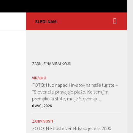
SLEDI NAM:
ZADNJE NA VIRALKO.SI
VIRALNO
FOTO: Hud napad Hrvatov na naše turiste –
”Slovenci si prisvajajo plažo. Ko sem jim
premaknila stole, me je Slovenka…
6 AVG, 2026
ZANIMIVOSTI
FOTO: Ne boste verjeli kako je leta 2000