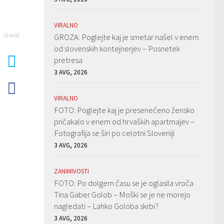
VIRALNO
SHARE
GROZA: Poglejte kaj je smetar našel v enem
od slovenskih kontejnerjev – Posnetek
pretresa
3 AVG, 2026
VIRALNO
FOTO: Poglejte kaj je presenečeno žensko
pričakalo v enem od hrvaških apartmajev –
Fotografija se širi po celotni Sloveniji
3 AVG, 2026
ZANIMIVOSTI
FOTO: Po dolgem času se je oglasila vroča
Tina Gaber Golob – Moški se je ne morejo
nagledati – Lahko Goloba skrbi?
3 AVG, 2026