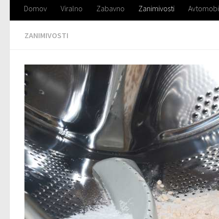
Domov
Viralno
Zabavno
Zanimivosti
Avtomobi
ZANIMIVOSTI