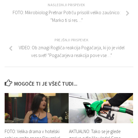
NASLEDNJI PRISPEVEK
FOTO: Mikrobiolog Pretnar Potrču prisolil veliko zaušnico:
”Marko ti si res…”
PREJŠNJI PRISPEVEK
VIDEO: Ob zmagi Rogliča reakcija Pogačarja, ki jo je videl
ves svet! ”Pogačarjeva reakcija pove vse…”
MOGOČE TI JE VŠEČ TUDI...
FOTO: Velika drama v hotelski
AKTUALNO: Tako se je glede