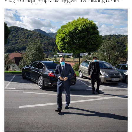
Mnogi so to dejanje pripisali kar njegovemu vozniku in ga okarali.