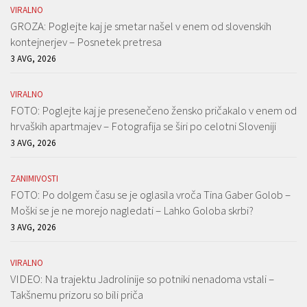
VIRALNO
GROZA: Poglejte kaj je smetar našel v enem od slovenskih
kontejnerjev – Posnetek pretresa
3 AVG, 2026
VIRALNO
FOTO: Poglejte kaj je presenečeno žensko pričakalo v enem od
hrvaških apartmajev – Fotografija se širi po celotni Sloveniji
3 AVG, 2026
ZANIMIVOSTI
FOTO: Po dolgem času se je oglasila vroča Tina Gaber Golob –
Moški se je ne morejo nagledati – Lahko Goloba skrbi?
3 AVG, 2026
VIRALNO
VIDEO: Na trajektu Jadrolinije so potniki nenadoma vstali –
Takšnemu prizoru so bili priča