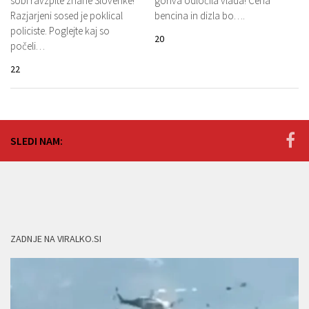
sobi ravzpite znane Slovenke!
goriva odločila vlada! Cena
Razjarjeni sosed je poklical
bencina in dizla bo….
policiste. Poglejte kaj so
20
počeli…
22
SLEDI NAM:
ZADNJE NA VIRALKO.SI