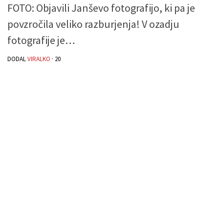
FOTO: Objavili Janševo fotografijo, ki pa je
povzročila veliko razburjenja! V ozadju
fotografije je…
DODAL
VIRALKO
·
20