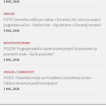
3 AVG, 2026
VIRALNO
FOTO: Slovenka odšla po nakup v švicarski Lidl, nato pa osuplo
pogledala račun – Kakšen šok – Kaj delamo v Sloveniji narobe?
3 AVG, 2026
NEKATEGORIZIRANO
POZOR: Poglejte kakšno kazen boste prejeli če prezrete ta
prometni znak – Ga že poznate?
3 AVG, 2026
VIRALNO
/
ZANIMIVOSTI
VIDEO: Posnetek morja na Hrvaškem, ki pretresa turiste –
Takšna nevarnost preži na kopalce
1 AVG, 2026