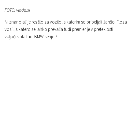
FOTO: vlada.si
Ni znano ali je res šlo za vozilo, s katerim so pripeljali Janšo. Floza
vozil, s katero se lahko prevaža tudi premier je v preteklosti
vključevala tudi BMW serije 7.