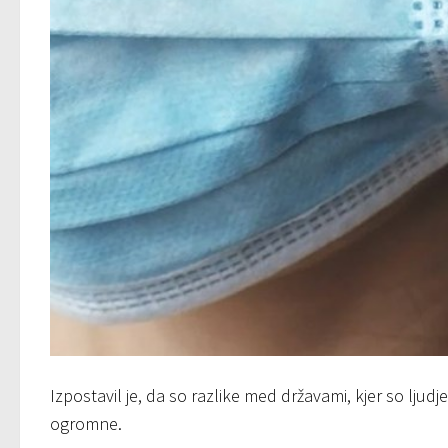
Izpostavil je, da so razlike med državami, kjer so ljudje
ogromne.