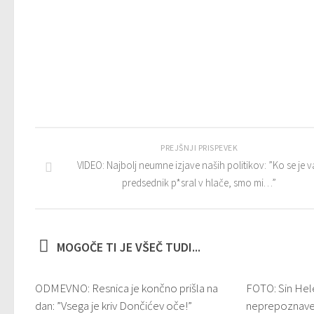
PREJŠNJI PRISPEVEK
VIDEO: Najbolj neumne izjave naših politikov: ”Ko se je v
predsednik p*sral v hlače, smo mi…”
MOGOČE TI JE VŠEČ TUDI...
ODMEVNO: Resnica je končno prišla na
FOTO: Sin Hel
dan: ”Vsega je kriv Dončićev oče!”
neprepoznaven