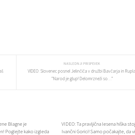
NASLEDNJI PRISPEVEK
aš
VIDEO: Slovenec posnel Jelinčiča v družbi Bavčarja in Rupla
”Narod je glup! Delomrzneži so…”
ene Blagne je
VIDEO: Ta pravljična lesena hiška stoj
! Poglejte kako izgleda
Ivančni Gorici! Samo počakajte, da v