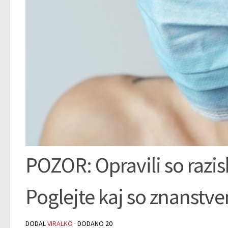
POZOR: Opravili so razi
Poglejte kaj so znanstve
DODAL
VIRALKO
· DODANO
20