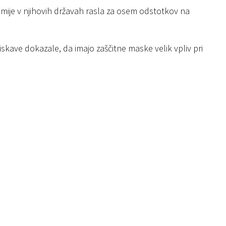
demije v njihovih državah rasla za osem odstotkov na
iskave dokazale, da imajo zaščitne maske velik vpliv pri