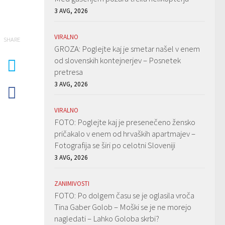
3 AVG, 2026
VIRALNO
SHARE
GROZA: Poglejte kaj je smetar našel v enem
od slovenskih kontejnerjev – Posnetek
pretresa
3 AVG, 2026
VIRALNO
FOTO: Poglejte kaj je presenečeno žensko
pričakalo v enem od hrvaških apartmajev –
Fotografija se širi po celotni Sloveniji
3 AVG, 2026
ZANIMIVOSTI
FOTO: Po dolgem času se je oglasila vroča
Tina Gaber Golob – Moški se je ne morejo
nagledati – Lahko Goloba skrbi?