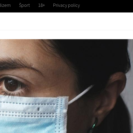
lizem
Šport
18+
Privacy policy