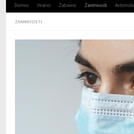
Domov
Viralno
Zabavno
Zanimivosti
Avtomobi
ZANIMIVOSTI