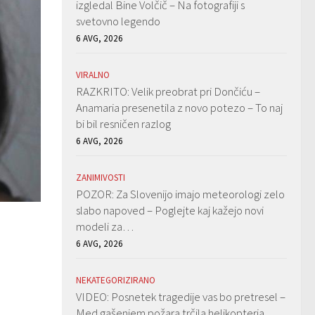
izgledal Bine Volčič – Na fotografiji s
svetovno legendo
6 AVG, 2026
VIRALNO
RAZKRITO: Velik preobrat pri Dončiću –
Anamaria presenetila z novo potezo – To naj
bi bil resničen razlog
6 AVG, 2026
ZANIMIVOSTI
POZOR: Za Slovenijo imajo meteorologi zelo
slabo napoved – Poglejte kaj kažejo novi
modeli za…
6 AVG, 2026
NEKATEGORIZIRANO
VIDEO: Posnetek tragedije vas bo pretresel –
Med gašenjem požara trčila helikopterja