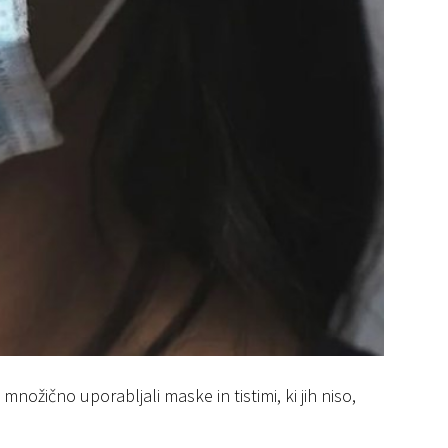
 množično uporabljali maske in tistimi, ki jih niso,