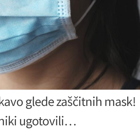
skavo glede zaščitnih mask!
niki ugotovili…