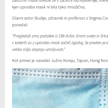
zaščitnih mask uvedle že v začetni fazi epidemije, imel
kjer uporaba mask ni bila tako množična.
Glavni avtor študije, zdravnik in profersor z Virginia 
povedal:
”Pregledali smo podatke iz 198 držav širom sveta in žrtv
v katerih so z uporabo mask začeli zgodaj, še preden je e
veliko nižjo stopnjo umrljivosti.”
Kot primer je navedel Južno Korejo, Tajvan, Hong Kon