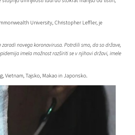
e stopnjo umrljivosti tudi do stokrat manjšo od tistih,
Commonwealth University, Christopher Leffler, je
e zaradi novega koronavirusa. Potrdili smo, da so države,
pidemija imela možnost razširiti se v njihovi državi, imele
g, Vietnam, Tajsko, Makao in Japonsko.