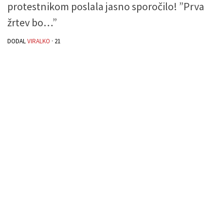
protestnikom poslala jasno sporočilo! ”Prva
žrtev bo…”
DODAL
VIRALKO
·
21