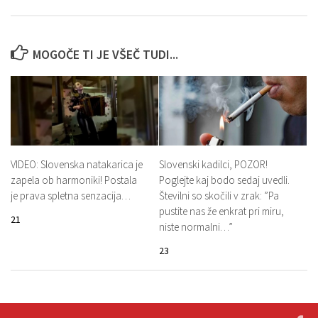
MOGOČE TI JE VŠEČ TUDI...
VIDEO: Slovenska natakarica je
Slovenski kadilci, POZOR!
zapela ob harmoniki! Postala
Poglejte kaj bodo sedaj uvedli.
je prava spletna senzacija…
Številni so skočili v zrak: ”Pa
pustite nas že enkrat pri miru,
21
niste normalni…”
23