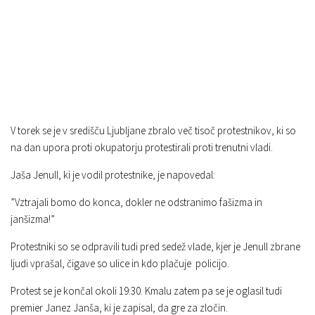
V torek se je v središču Ljubljane zbralo več tisoč protestnikov, ki so
na dan upora proti okupatorju protestirali proti trenutni vladi.
Jaša Jenull, ki je vodil protestnike, je napovedal:
”Vztrajali bomo do konca, dokler ne odstranimo fašizma in
janšizma!”
Protestniki so se odpravili tudi pred sedež vlade, kjer je Jenull zbrane
ljudi vprašal, čigave so ulice in kdo plačuje policijo.
Protest se je končal okoli 19:30. Kmalu zatem pa se je oglasil tudi
premier Janez Janša, ki je zapisal, da gre za zločin.