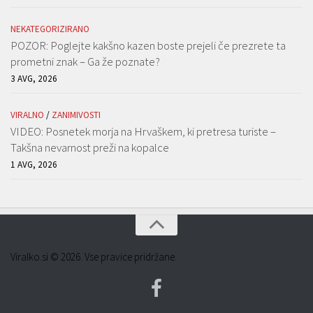
NEKATEGORIZIRANO
POZOR: Poglejte kakšno kazen boste prejeli če prezrete ta
prometni znak – Ga že poznate?
3 AVG, 2026
VIRALNO
/
ZANIMIVOSTI
VIDEO: Posnetek morja na Hrvaškem, ki pretresa turiste –
Takšna nevarnost preži na kopalce
1 AVG, 2026
Viralko.si © 2026. Vse pravice pridržane.