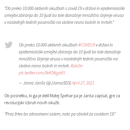
”Ob preko 10.000 aktivnih okužbah s covid 19 v državi in epidemiološki
omejitvi zbiranja do 10 ljudi bo tole današnje množično širjenje virusa
v naslednjih tednih povzročilo na stotine resno bolnih in mrtvih.”
Ob preko 10.000 aktivnih okužbah
#COVID19
v državi in
epidemiološki omejitvi zbiranja do 10 ljudi bo tole današnje
množično širjenje virusa v naslednjih tednih povzročilo na
stotine resno bolnih in mrtvih.
#zločin
pic.twitter.com/0kKS8gybFJ
— Janez Janša (@JJansaSDS)
April 27, 2021
Ob posnetku, ki ga je delil Matej Špehar pa je Janša zapisal, gre za
revolucijski izbruh novih okužb:
”Prva žrtev bo zdravstveni sistem, nato pa oboleli za covidom 19.”