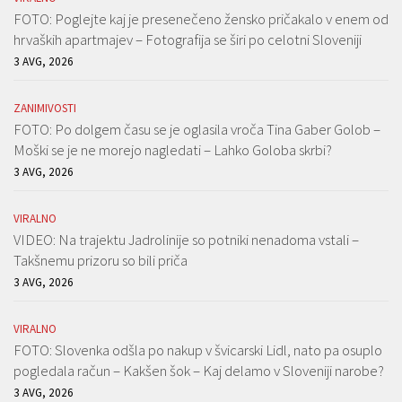
FOTO: Poglejte kaj je presenečeno žensko pričakalo v enem od
hrvaških apartmajev – Fotografija se širi po celotni Sloveniji
3 AVG, 2026
ZANIMIVOSTI
FOTO: Po dolgem času se je oglasila vroča Tina Gaber Golob –
Moški se je ne morejo nagledati – Lahko Goloba skrbi?
3 AVG, 2026
VIRALNO
VIDEO: Na trajektu Jadrolinije so potniki nenadoma vstali –
Takšnemu prizoru so bili priča
3 AVG, 2026
VIRALNO
FOTO: Slovenka odšla po nakup v švicarski Lidl, nato pa osuplo
pogledala račun – Kakšen šok – Kaj delamo v Sloveniji narobe?
3 AVG, 2026