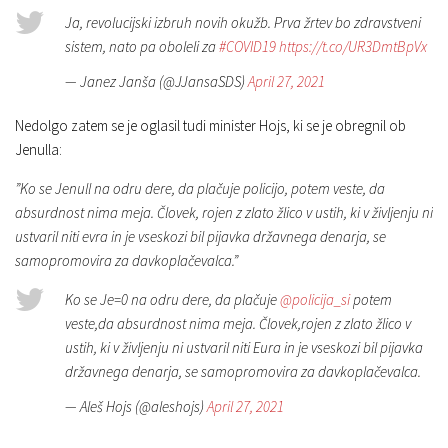
Ja, revolucijski izbruh novih okužb. Prva žrtev bo zdravstveni
sistem, nato pa oboleli za
#COVID19
https://t.co/UR3DmtBpVx
— Janez Janša (@JJansaSDS)
April 27, 2021
Nedolgo zatem se je oglasil tudi minister Hojs, ki se je obregnil ob
Jenulla:
”Ko se Jenull na odru dere, da plačuje policijo, potem veste, da
absurdnost nima meja. Človek, rojen z zlato žlico v ustih, ki v življenju ni
ustvaril niti evra in je vseskozi bil pijavka državnega denarja, se
samopromovira za davkoplačevalca.”
Ko se Je=0 na odru dere, da plačuje
@policija_si
potem
veste,da absurdnost nima meja. Človek,rojen z zlato žlico v
ustih, ki v življenju ni ustvaril niti Eura in je vseskozi bil pijavka
državnega denarja, se samopromovira za davkoplačevalca.
— Aleš Hojs (@aleshojs)
April 27, 2021