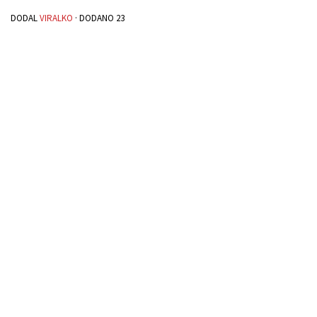
DODAL
VIRALKO
· DODANO
23