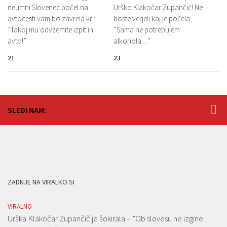
neumni Slovenec počel na
Urško Klakočar Zupančič! Ne
avtocesti vam bo zavrela kri:
boste verjeli kaj je počela:
”Takoj mu odvzemite izpit in
”Sama ne potrebujem
avto!”
alkohola…”
21
23
SLEDI NAM:
ZADNJE NA VIRALKO.SI
VIRALNO
Urška Klakočar Zupančič je šokirala – ”Ob slovesu ne izgine