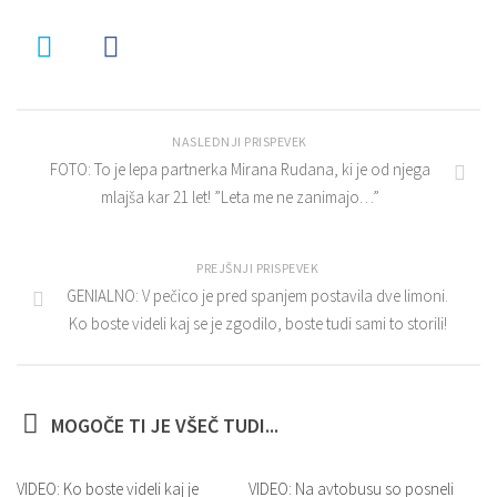
NASLEDNJI PRISPEVEK
FOTO: To je lepa partnerka Mirana Rudana, ki je od njega
mlajša kar 21 let! ”Leta me ne zanimajo…”
PREJŠNJI PRISPEVEK
GENIALNO: V pečico je pred spanjem postavila dve limoni.
Ko boste videli kaj se je zgodilo, boste tudi sami to storili!
MOGOČE TI JE VŠEČ TUDI...
VIDEO: Ko boste videli kaj je
VIDEO: Na avtobusu so posneli